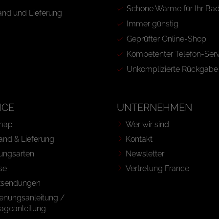
Schöne Wärme für Ihr Ba
Immer günstig
Geprüfter Online-Shop
Kompetenter Telefon-Serv
Unkomplizierte Rückgabe
ICE
UNTERNEHMEN
map
Wer wir sind
and & Lieferung
Kontakt
ungsarten
Newsletter
se
Vertretung France
ksendungen
enungsanleitung /
ageanleitung