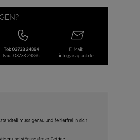
AGEN?
Tel:
03733 24894
E-Mail:
Fax:
:03733 24895
info@anapont.de
tandteil muss genau und fehlerfrei in sich
iger und störungsfreier Betrieb