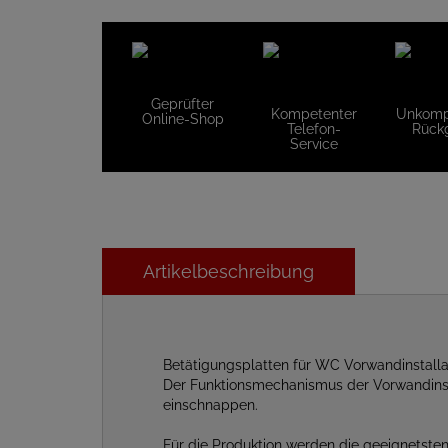
Geprüfter
Kompetenter
Unkompl
Online-Shop
Telefon-
Rück
Service
Artikelbeschreibung
Betätigungsplatten für WC Vorwandinstall
Der Funktionsmechanismus der Vorwandinstal
einschnappen.
Für die Produktion werden die geeignetsten