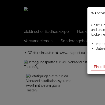
Wir verw
Unser On
und unse
elektrischer Badheizkörper
Heizkörper elek
klicken, 
Vorwandelement
Sonderangebote
Impr
Daten
Weiter einkaufen
www.anapont.eu
Betätigun
Einstel