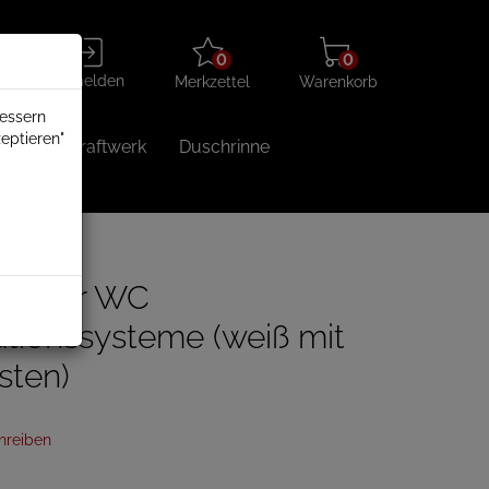
Merkzettel
Warenkorb
Anmelden
0
0
aufklappen
aufklappen
Anmelden
Merkzettel
Warenkorb
bessern
eptieren"
Balkonkraftwerk
Duschrinne
tte für WC
ationssysteme (weiß mit
sten)
hreiben