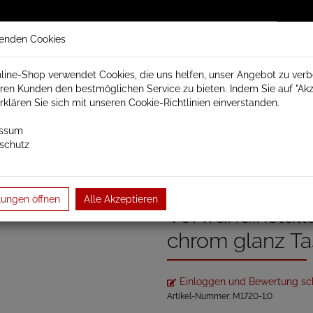
enden Cookies
line-Shop verwendet Cookies, die uns helfen, unser Angebot zu ver
ren Kunden den bestmöglichen Service zu bieten. Indem Sie auf "Akz
trisch Schamotte
Badheizkörper
Heizkörperzubehör
erklären Sie sich mit unseren Cookie-Richtlinien einverstanden.
essum
schutz
gsplatte für WC Vorwandinstallationssyst…
Betätigungspla
lungen öffnen
Alle Akzeptieren
Vorwandinstall
chrom glanz Ta
Einloggen und Bewertung sc
Artikel-Nummer:
M1720-1;0