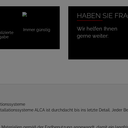
HABEN SIE FR
Wir helfen Ihnen
Immer günstig
izierte
gerne weiter:
gabe
ationssysteme
lationssysteme ALCA ist durchdacht bis ins letzte Detail. Jeder Bes
 Materialien gemäß der Endbenutzung angewandt, damit ein langfrist