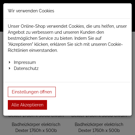
Merkzettel
Warenko
Anmelden
Wir verwenden Cookies
0
0
aufklappen
aufklap
Menü
Unser Online-Shop verwendet Cookies, die uns helfen, unser
Angebot zu verbessern und unseren Kunden den
bestmöglichen Service zu bieten. Indem Sie auf
www.anapont.eu
elektrischer Badheizkörper
"Akzeptieren" klicken, erklären Sie sich mit unseren Cookie-
Dexter Badheizkörper elektrisch
Baubreite 500mm
Richtlinien einverstanden.
Bauhöhe 1760mm
Impressum
Bauhöhe 1760mm
Datenschutz
Einstellungen öffnen
Alle Akzeptieren
Badheizkörper elektrisch
Badheizkörper elektrisch
Dexter 1760h x 500b
Dexter 1760h x 500b