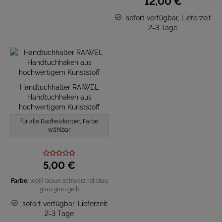
12,
00
€
sofort verfügbar, Lieferzeit
2-3 Tage
Handtuchhalter RAIWEL
Handtuchhaken aus
hochwertigem Kunststoff
für alle Badheizkörper, Farbe
wählbar
5,
00
€
Farbe:
weiß
braun
schwarz
rot
blau
grau
grün
gelb
sofort verfügbar, Lieferzeit
2-3 Tage