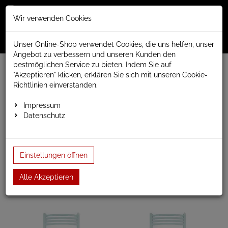
Merkzettel
Warenko
Anmelden
Wir verwenden Cookies
0
0
aufklappen
aufklap
Menü
Unser Online-Shop verwendet Cookies, die uns helfen, unser
Angebot zu verbessern und unseren Kunden den
bestmöglichen Service zu bieten. Indem Sie auf
www.anapont.eu
Badheizkörper
"Akzeptieren" klicken, erklären Sie sich mit unseren Cookie-
gebogen/Farbwahl möglich
Baubreite 500mm
Richtlinien einverstanden.
Baubreite 500mm
Impressum
Datenschutz
Badheizkörper gebogen, Farbwahl möglich
Baubreite 500mm
Einstellungen öffnen
Alle Akzeptieren