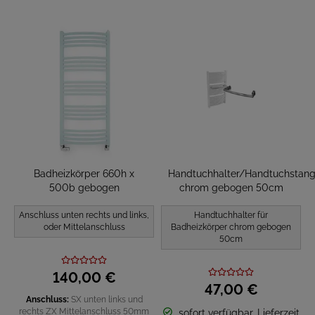
Badheizkörper 660h x
Handtuchhalter/Handtuchstan
500b gebogen
chrom gebogen 50cm
Anschluss unten rechts und links,
Handtuchhalter für
oder Mittelanschluss
Badheizkörper chrom gebogen
50cm
140,
00
€
47,
00
€
Anschluss:
SX unten links und
rechts
ZX Mittelanschluss 50mm
sofort verfügbar, Lieferzeit