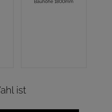
m
Bauhöhe 1800mm
hl ist