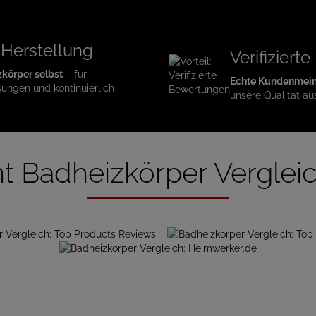
 Herstellung
Verifizier
zkörper selbst
– für
Echte Kundenmei
sungen und kontinuierlich
unsere Qualität au
t Badheizkörper Verglei