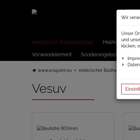
Wir verw
Unser On
und unse
elektrischer Badheizkörper
Heizkörper elek
klicken, 
Vorwandelement
Sonderangebote
Impr
Daten
www.anapont.eu
elektrischer Badheizkörper
Vesuv
Einstel