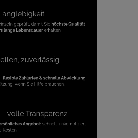
 Langlebigkeit
einzeln geprüft, damit Sie
höchste Qualität
s lange Lebensdauer
erhalten.
ellen, zuverlässig
p,
flexible Zahlarten & schnelle Abwicklung
ützung, wenn Sie Hilfe brauchen.
e – volle Transparenz
ersönliches Angebot:
schnell, unkompliziert
e Kosten.