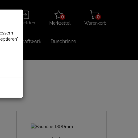
Merkzettel
Warenkorb
Anmelden
0
0
aufklappen
aufklappen
Anmelden
Merkzettel
Warenkorb
bessern
eptieren"
Balkonkraftwerk
Duschrinne