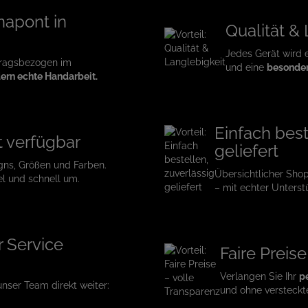
napont in
Qualität &
Jedes Gerät wird 
tragsbezogen im
und eine
besonder
ern echte Handarbeit.
Einfach best
t verfügbar
geliefert
gns, Größen und Farben.
Übersichtlicher Sho
el und schnell um.
– mit echter Unterst
r Service
Faire Preis
Verlangen Sie Ihr
p
 unser Team direkt weiter:
und ohne versteckt