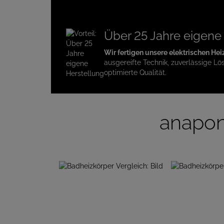
Über 25 Jahre eigene
Wir fertigen unsere elektrischen Hei
ausgereifte Technik, zuverlässige Lö
optimierte Qualität.
anapon