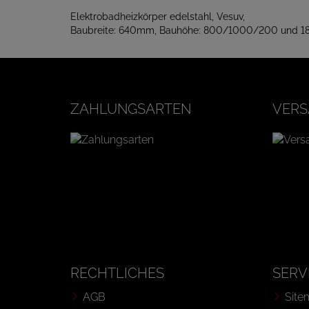
Elektrobadheizkörper edelstahl, Vesuv,
Baubreite: 640mm, Bauhöhe: 800/1000/200 und
ZAHLUNGSARTEN
VERS
RECHTLICHES
SERV
AGB
Site