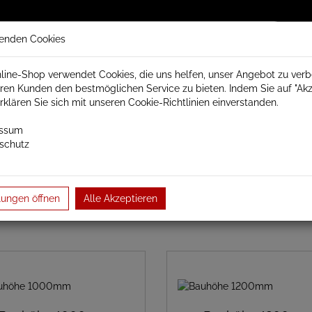
enden Cookies
line-Shop verwendet Cookies, die uns helfen, unser Angebot zu ver
ren Kunden den bestmöglichen Service zu bieten. Indem Sie auf "Akz
trisch Schamotte
Badheizkörper
Heizkörperzubehör
erklären Sie sich mit unseren Cookie-Richtlinien einverstanden.
essum
schutz
Edelstahl Heizkörper elektrisch
Vesuv
lungen öffnen
Alle Akzeptieren