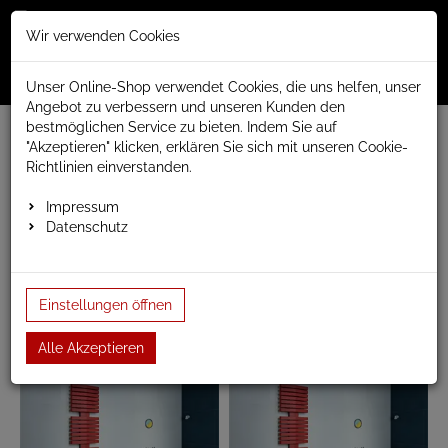
Merkzettel
Warenko
Anmelden
Wir verwenden Cookies
0
0
aufklappen
aufklap
Menü
Unser Online-Shop verwendet Cookies, die uns helfen, unser
Angebot zu verbessern und unseren Kunden den
bestmöglichen Service zu bieten. Indem Sie auf
www.anapont.eu
Badheizkörper
Design Badheizkörper
"Akzeptieren" klicken, erklären Sie sich mit unseren Cookie-
MAGMA d
Baubreite 600mm
Richtlinien einverstanden.
Baubreite 600mm
Impressum
Datenschutz
Einstellungen öffnen
Alle Akzeptieren