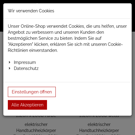
Merkzettel
Warenko
Anmelden
Wir verwenden Cookies
0
0
aufklappen
aufklap
Menü
Unser Online-Shop verwendet Cookies, die uns helfen, unser
Angebot zu verbessern und unseren Kunden den
bestmöglichen Service zu bieten. Indem Sie auf
www.anapont.eu
elektrischer Badheizkörper
"Akzeptieren" klicken, erklären Sie sich mit unseren Cookie-
Easy elektrisch
Bauhöhe 1920mm
Richtlinien einverstanden.
Bauhöhe 1920mm
Impressum
Datenschutz
Einstellungen öffnen
Alle Akzeptieren
elektrischer
elektrischer
Handtuchheizkörper
Handtuchheizkörper