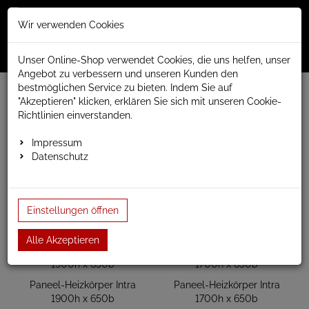
Merkzettel
Warenko
Anmelden
Wir verwenden Cookies
0
0
aufklappen
aufklap
Menü
Unser Online-Shop verwendet Cookies, die uns helfen, unser
Angebot zu verbessern und unseren Kunden den
bestmöglichen Service zu bieten. Indem Sie auf
www.anapont.eu
Badheizkörper
"Akzeptieren" klicken, erklären Sie sich mit unseren Cookie-
Paneel- und Röhrenheizkörper
Paneelheizkörper
Intra
Richtlinien einverstanden.
Intra ohne Spiegel
Impressum
Intra ohne Spiegel
Datenschutz
Einstellungen öffnen
Alle Akzeptieren
Paneel-Heizkörper Intra
Paneel-Heizkörper Intra
1900h x 650b
1700h x 650b