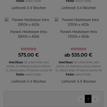
Farbe:
weiss
Farbe
Farbe:
weiss
Farbe
Lieferzeit 3-4 Wochen
Lieferzeit 3-4 Wochen
Paneel-Heizkörper Intra
Paneel-Heizkörper Intra
1900h x 410b
1700h x 410b
575,
00
€
ab
535,
00
€
Anschluss:
SX unten links und
Anschluss:
SX unten links und
rechts
ZX Mittelanschluss 50mm
rechts
ZX Mittelanschluss 50mm
YL 50mm links
YP 50mm rechts
P2
YL 50mm links
YP 50mm rechts
P2
Farbe:
weiss
Farbe
Farbe:
weiss
Farbe
Lieferzeit 3-4 Wochen
Lieferzeit 3-4 Wochen
1