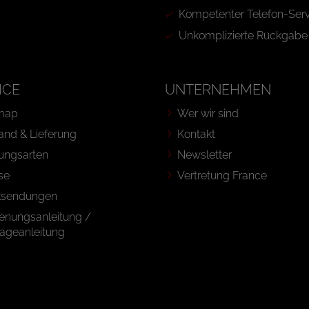
Kompetenter Telefon-Serv
Unkomplizierte Rückgabe
ICE
UNTERNEHMEN
map
Wer wir sind
and & Lieferung
Kontakt
ungsarten
Newsletter
se
Vertretung France
ksendungen
enungsanleitung /
ageanleitung