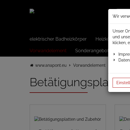
Wir verw
Unser On
und unse
elektrischer Badheizkörper
Heizkörper elek
klicken, 
Vorwandelement
Sonderangebote
Impr
Daten
www.anapont.eu
Vorwandelement
WC-Vorw
Betätigungsplatten
Einstel