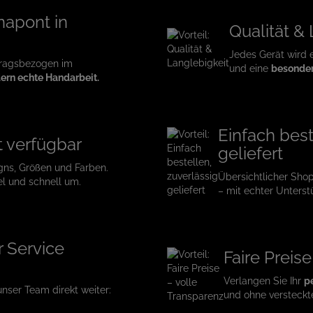
napont in
Qualität &
Jedes Gerät wird 
tragsbezogen im
und eine
besonder
ern echte Handarbeit.
Einfach best
t verfügbar
geliefert
gns, Größen und Farben.
Übersichtlicher Sho
el und schnell um.
– mit echter Unterst
r Service
Faire Preis
Verlangen Sie Ihr
p
 unser Team direkt weiter:
und ohne versteckt