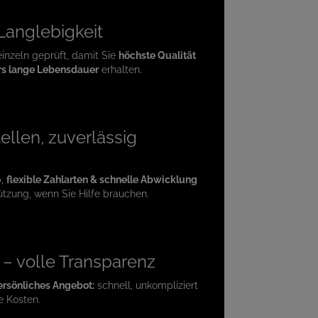
 Langlebigkeit
einzeln geprüft, damit Sie
höchste Qualität
s lange Lebensdauer
erhalten.
ellen, zuverlässig
p,
flexible Zahlarten & schnelle Abwicklung
ützung, wenn Sie Hilfe brauchen.
e – volle Transparenz
ersönliches Angebot:
schnell, unkompliziert
e Kosten.