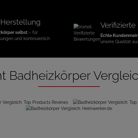
 Herstellung
Verifizier
zkörper selbst
– für
Echte Kundenmei
sungen und kontinuierlich
unsere Qualität au
t Badheizkörper Verglei