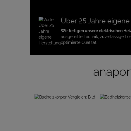
Über 25 Jahre eigene
Wir fertigen unsere elektrischen Hei
ausgereifte Technik, zuverlässige Lö
optimierte Qualität.
anapon