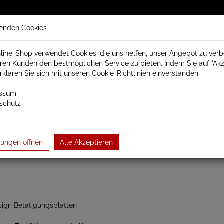
enden Cookies
line-Shop verwendet Cookies, die uns helfen, unser Angebot zu ver
ren Kunden den bestmöglichen Service zu bieten. Indem Sie auf "Akz
trisch Schamotte
Badheizkörper
Heizkörperzubehör
erklären Sie sich mit unseren Cookie-Richtlinien einverstanden.
essum
schutz
andelement
Betätigungsplatten
lungen öffnen
Alle Akzeptieren