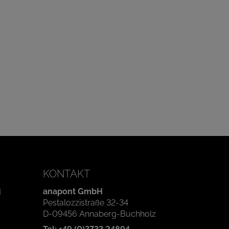
KONTAKT
anapont GmbH
d
Pestalozzistraße 32-34
D-09456 Annaberg-Buchholz