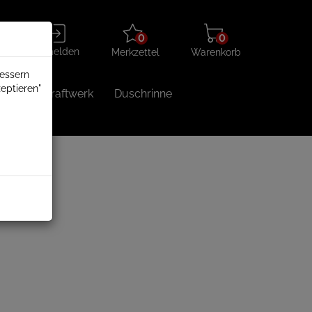
Merkzettel
Warenkorb
Anmelden
0
0
aufklappen
aufklappen
Anmelden
Merkzettel
Warenkorb
bessern
eptieren"
Balkonkraftwerk
Duschrinne