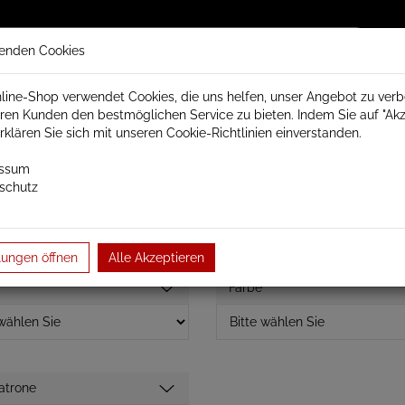
enden Cookies
line-Shop verwendet Cookies, die uns helfen, unser Angebot zu ver
ren Kunden den bestmöglichen Service zu bieten. Indem Sie auf "Akz
trisch Schamotte
Badheizkörper
Heizkörperzubehör
erklären Sie sich mit unseren Cookie-Richtlinien einverstanden.
essum
schutz
Easy elektrisch
Raumteiler Bauhöhe 1980mm
lungen öffnen
Alle Akzeptieren
Farbe
atrone