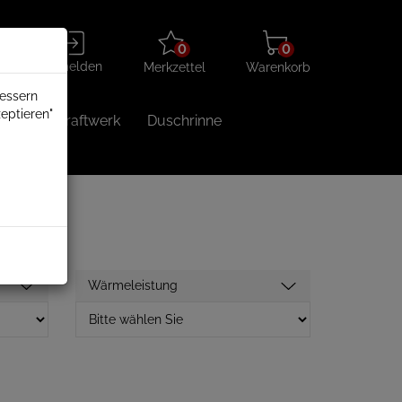
Merkzettel
Warenkorb
Anmelden
0
0
aufklappen
aufklappen
Anmelden
Merkzettel
Warenkorb
bessern
eptieren"
Balkonkraftwerk
Duschrinne
Wärmeleistung