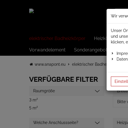
Wir verw
Unser On
und unse
elektrischer Badheizkörper
Heizkörper elek
klicken, 
Vorwandelement
Sonderangebote
Impr
Daten
www.anapont.eu
elektrischer Badheizkörper
VERFÜGBARE FILTER
Einstel
Raumgröße
Breite
3 m²
5 m²
Welche Anschlussseite?
Heizp