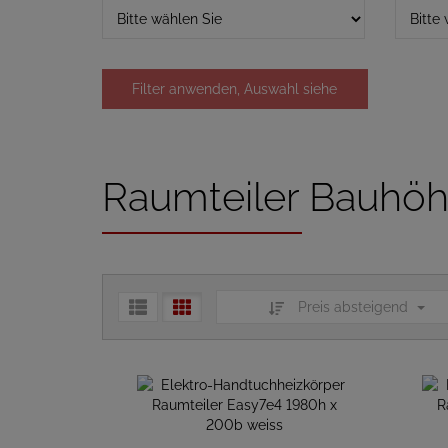
Filter anwenden, Auswahl siehe
unten
Raumteiler Bauh
Preis absteigend