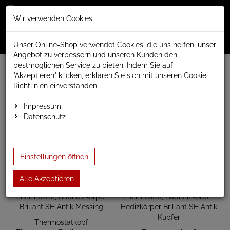
Merkzettel
Warenko
Anmelden
Wir verwenden Cookies
0
0
aufklappen
aufklap
Menü
Unser Online-Shop verwendet Cookies, die uns helfen, unser
Angebot zu verbessern und unseren Kunden den
bestmöglichen Service zu bieten. Indem Sie auf
www.anapont.eu
Heizkörperzubehör
"Akzeptieren" klicken, erklären Sie sich mit unseren Cookie-
Heizkörperanschlüsse und Ventile
Thermostat
Richtlinien einverstanden.
30x1,5 (Schlosser,für Heimeier)
Impressum
30x1,5 (Schlosser,für Heimeier)
Datenschutz
Einstellungen öffnen
Alle Akzeptieren
Thermostatkopf