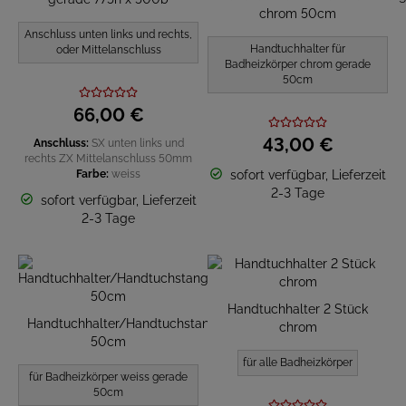
chrom 50cm
Anschluss unten links und rechts,
Handtuchhalter für
oder Mittelanschluss
Badheizkörper chrom gerade
50cm
66,
00
€
43,
00
€
Anschluss:
SX unten links und
rechts
ZX Mittelanschluss 50mm
Farbe:
weiss
sofort verfügbar, Lieferzeit
2-3 Tage
sofort verfügbar, Lieferzeit
2-3 Tage
Handtuchhalter 2 Stück
Handtuchhalter/Handtuchstange
chrom
50cm
für alle Badheizkörper
für Badheizkörper weiss gerade
50cm