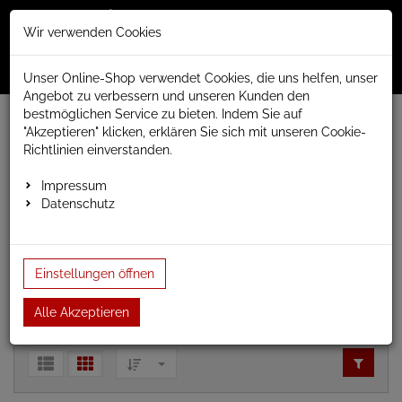
Merkzettel
Warenko
Anmelden
Wir verwenden Cookies
0
0
aufklappen
aufklap
Menü
Unser Online-Shop verwendet Cookies, die uns helfen, unser
Angebot zu verbessern und unseren Kunden den
bestmöglichen Service zu bieten. Indem Sie auf
www.anapont.eu
Badheizkörper
weiss gerade
"Akzeptieren" klicken, erklären Sie sich mit unseren Cookie-
Baubreite 500mm
Richtlinien einverstanden.
Baubreite 500mm
Impressum
Datenschutz
Badheizkörper Handtuchheizkörper
Einstellungen öffnen
weiss gerade,
Baubreite 500mm
Alle Akzeptieren