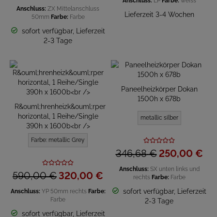
Anschluss:
LP
Farbe:
weiss
Anschluss:
ZX Mittelanschluss
Lieferzeit 3-4 Wochen
50mm
Farbe:
Farbe
sofort verfügbar, Lieferzeit
2-3 Tage
Paneelheizkörper Dokan
1500h x 678b
R&ouml;hrenheizk&ouml;rper
horizontal, 1 Reihe/Single
metallic silber
390h x 1600b<br />
Farbe: metallic Grey
346,
68
€
250,
00
€
Anschluss:
SX unten links und
590,
00
€
320,
00
€
rechts
Farbe:
Farbe
sofort verfügbar, Lieferzeit
Anschluss:
YP 50mm rechts
Farbe:
Farbe
2-3 Tage
sofort verfügbar, Lieferzeit