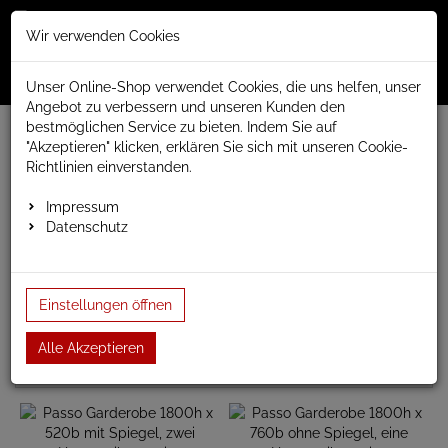
Merkzettel
Warenko
Anmelden
Wir verwenden Cookies
0
0
aufklappen
aufklap
Menü
Unser Online-Shop verwendet Cookies, die uns helfen, unser
Angebot zu verbessern und unseren Kunden den
bestmöglichen Service zu bieten. Indem Sie auf
www.anapont.eu
Sonderangebote
"Akzeptieren" klicken, erklären Sie sich mit unseren Cookie-
Paneel- und Röhrenheizkörper
Richtlinien einverstanden.
Paneel- und Röhrenheizkörper
Impressum
Datenschutz
Paneel- und Röhrenheizkörper, Neuware mit voller Garanti und
Gewährleistung
Einstellungen öffnen
Alle Akzeptieren