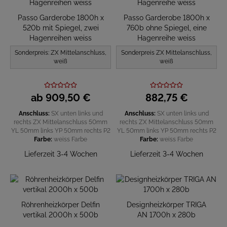
Passo Garderobe 1800h x
Passo Garderobe 1800h x
520b mit Spiegel, zwei
760b ohne Spiegel, eine
Hagenreihen weiss
Hagenreihe weiss
Sonderpreis: ZX Mittelanschluss,
Sonderpreis ZX Mittelanschluss,
weiß
weiß
ab
909,
50
€
882,
75
€
Anschluss:
SX unten links und
Anschluss:
SX unten links und
rechts
ZX Mittelanschluss 50mm
rechts
ZX Mittelanschluss 50mm
YL 50mm links
YP 50mm rechts
P2
YL 50mm links
YP 50mm rechts
P2
Farbe:
weiss
Farbe
Farbe:
weiss
Farbe
Lieferzeit 3-4 Wochen
Lieferzeit 3-4 Wochen
Röhrenheizkörper Delfin
Designheizkörper TRIGA
vertikal 2000h x 500b
AN 1700h x 280b