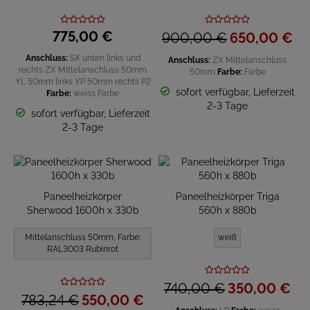
775,
00
€
900,
00
€
650,
00
€
Anschluss:
SX unten links und
Anschluss:
ZX Mittelanschluss
rechts
ZX Mittelanschluss 50mm
50mm
Farbe:
Farbe
YL 50mm links
YP 50mm rechts
P2
sofort verfügbar, Lieferzeit
Farbe:
weiss
Farbe
2-3 Tage
sofort verfügbar, Lieferzeit
2-3 Tage
Paneelheizkörper
Paneelheizkörper Triga
Sherwood 1600h x 330b
560h x 880b
Mittelanschluss 50mm, Farbe:
weiß
RAL3003 Rubinrot
740,
00
€
350,
00
€
783,
24
€
550,
00
€