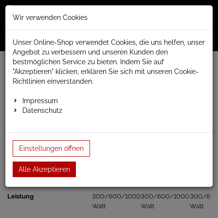
Merkzettel
Warenko
Anmelden
Wir verwenden Cookies
0
0
aufklappen
aufklap
Menü
Unser Online-Shop verwendet Cookies, die uns helfen, unser
Angebot zu verbessern und unseren Kunden den
bestmöglichen Service zu bieten. Indem Sie auf
www.anapont.eu
elektrischer Badheizkörper
"Akzeptieren" klicken, erklären Sie sich mit unseren Cookie-
Barsa Handtuchheizkörper elektrisch
Baubreite 500mm
Richtlinien einverstanden.
Bauhöhe 1780mm
Impressum
Bauhöhe 1780mm
Datenschutz
Heizpatrone / Heizstab für Badheizkörper
/>
Einstellungen öffnen
KTX-1
KTX-2
KTX-3
Alle Akzeptieren
Leistung
300/600/1000
300/600/1000
300/60
Watt
Watt
Watt