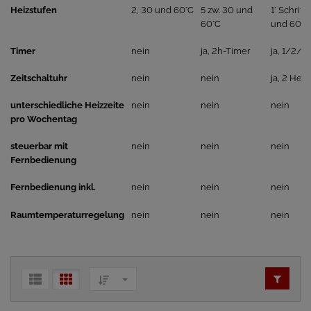
Heizstufen
2, 30 und 60°C
5 zw. 30 und
1° Schritt
60°C
und 60°C
Timer
nein
ja, 2h-Timer
ja, 1/2/3
Zeitschaltuhr
nein
nein
ja, 2 Heiz
unterschiedliche Heizzeite
nein
nein
nein
pro Wochentag
steuerbar mit
nein
nein
nein
Fernbedienung
Fernbedienung inkl.
nein
nein
nein
Raumtemperaturregelung
nein
nein
nein