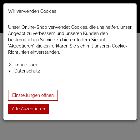
Merkzettel
Warenko
Anmelden
Wir verwenden Cookies
0
0
aufklappen
aufklap
Menü
Unser Online-Shop verwendet Cookies, die uns helfen, unser
Angebot zu verbessern und unseren Kunden den
bestmöglichen Service zu bieten. Indem Sie auf
www.anapont.eu
Badheizkörper
chrom gerade
"Akzeptieren" klicken, erklären Sie sich mit unseren Cookie-
Richtlinien einverstanden.
chrom gerade
Impressum
Datenschutz
Baubreite 500mm
Baubreite 600mm
Einstellungen öffnen
Alle Akzeptieren