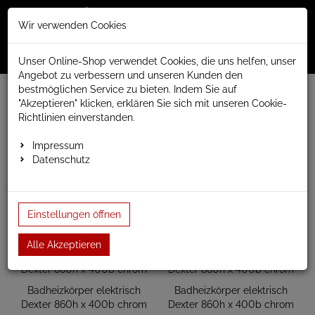
Merkzettel
Warenko
Anmelden
Wir verwenden Cookies
0
0
aufklappen
aufklap
Menü
Unser Online-Shop verwendet Cookies, die uns helfen, unser
Angebot zu verbessern und unseren Kunden den
bestmöglichen Service zu bieten. Indem Sie auf
www.anapont.eu
elektrischer Badheizkörper
"Akzeptieren" klicken, erklären Sie sich mit unseren Cookie-
Dexter Badheizkörper elektrisch
Baubreite 400mm
Richtlinien einverstanden.
Bauhöhe 860mm
Impressum
Bauhöhe 860mm
Datenschutz
Einstellungen öffnen
Alle Akzeptieren
Badheizkörper elektrisch
Badheizkörper elektrisch
Dexter 860h x 400b chrom
Dexter 860h x 400b chrom