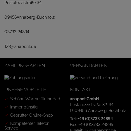
Pestalozzistraße 34
09456Annaberg-Buchholz
03733 24894
123@anapont.de
ZAHLUNGSARTEN
VERSANDARTEN
UNSERE VORTEILE
KONTAKT
Schöne Wärme für Ihr Bad
anapont GmbH
Pestalozzistraße 32-34
Immer günstig
D-09456 Annaberg-Buchholz
Geprüfter Online-Shop
Tel: +49 (0)3733 24894
Kompetenter Telefon-
Fax: +49 (0)3733 24895
Service
E-Mail: 123@anapont.de