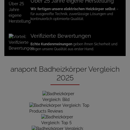
Über 25 Jahre eigene Herstellung
Wir fertigen unsere elektrischen Heizkörper selbst
–
für ausgereifte Technik, zuverlässige Lösungen und
kontinuierlich optimierte Qualität.
Verifizierte Bewertungen
Echte Kundenmeinungen
geben Ihnen Sicherheit und
zeigen unsere Qualität aus erster Hand.
anapont Badheizkörper Vergleich
2025