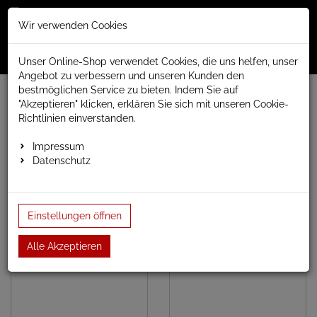
Merkzettel
Warenko
Anmelden
Wir verwenden Cookies
0
0
aufklappen
aufklap
Menü
Unser Online-Shop verwendet Cookies, die uns helfen, unser
Angebot zu verbessern und unseren Kunden den
bestmöglichen Service zu bieten. Indem Sie auf
www.anapont.eu
elektrischer Badheizkörper
"Akzeptieren" klicken, erklären Sie sich mit unseren Cookie-
Tytus, sehr hohe Wärmeabgabe, elektrisch
Richtlinien einverstanden.
Tytus, sehr hohe Wärmeabgabe,
Impressum
Datenschutz
elektrisch
Einstellungen öffnen
Baubreite 440mm
Alle Akzeptieren
Baubreite 540mm