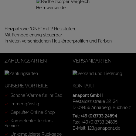
Heizpatrone "ONE" mit 2 Heizstufen.
Mit Fernbedienung steuerbar
In vielen verschiedenen Heizkörperprofilen und Farben
ZAHLUNGSARTEN
VERSANDARTEN
UNSERE VORTEILE
KONTAKT
Schöne Wärme für Ihr Bad
anapont GmbH
Pestalozzistraße 32-34
Immer günstig
D-09456 Annaberg-Buchholz
Geprüfter Online-Shop
Tel: +49 (0)3733 24894
Kompetenter Telefon-
Fax: +49 (0)3733 24895
Service
E-Mail: 123@anapont.de
Unkomplizierte Rückgabe