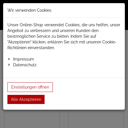
Merkzettel
Warenko
Anmelden
Wir verwenden Cookies
0
0
aufklappen
aufklap
Menü
Unser Online-Shop verwendet Cookies, die uns helfen, unser
Angebot zu verbessern und unseren Kunden den
bestmöglichen Service zu bieten. Indem Sie auf
www.anapont.eu
Heizkörperzubehör
"Akzeptieren" klicken, erklären Sie sich mit unseren Cookie-
Elektro Heizpatronen
ONE
Richtlinien einverstanden.
ONE
Impressum
Datenschutz
Einstellungen öffnen
ONE D-Profil
ONE
Rechteckprofil
Alle Akzeptieren