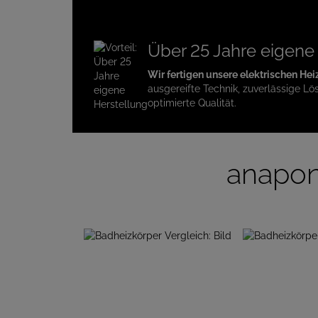
Über 25 Jahre eigene
Wir fertigen unsere elektrischen Hei
ausgereifte Technik, zuverlässige Lö
optimierte Qualität.
anapon