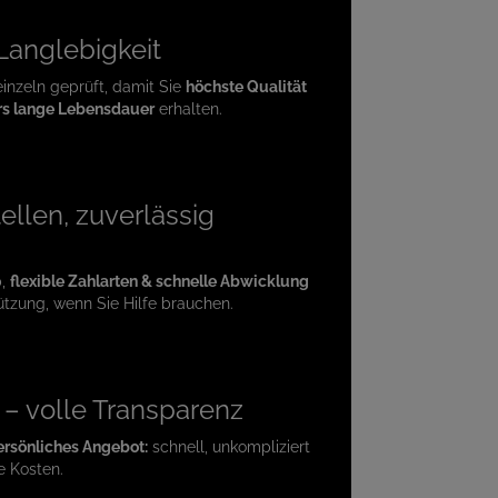
 Langlebigkeit
einzeln geprüft, damit Sie
höchste Qualität
s lange Lebensdauer
erhalten.
ellen, zuverlässig
p,
flexible Zahlarten & schnelle Abwicklung
ützung, wenn Sie Hilfe brauchen.
e – volle Transparenz
ersönliches Angebot:
schnell, unkompliziert
e Kosten.