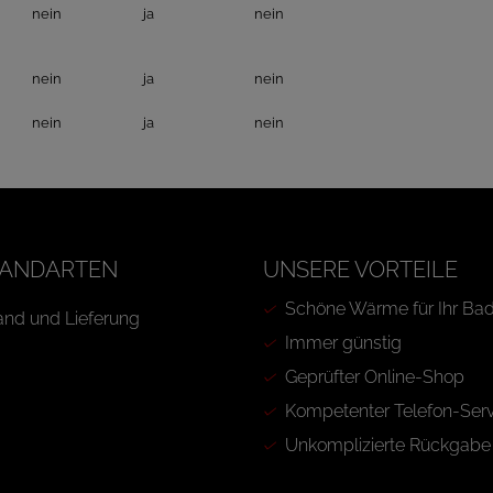
nein
ja
nein
nein
ja
nein
nein
ja
nein
ANDARTEN
UNSERE VORTEILE
Schöne Wärme für Ihr Ba
Immer günstig
Geprüfter Online-Shop
Kompetenter Telefon-Serv
Unkomplizierte Rückgabe