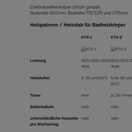
Elektrobadheizkörper chrom gerade,
Baubreite 600mm, Bauhöhe 775/1175 und 1775mm
Heizpatrone / Heizstab für Badheizkörper
KTX-1
KTX-2
Leistung
300/600/1000
300/600/
Watt
Watt
Heizstufen
2, 30 und 60°C
5 zw. 30 un
60°C
Timer
nein
ja, 2h-Timer
Zeitschaltuhr
nein
nein
unterschiedliche Heizzeite
nein
nein
pro Wochentag