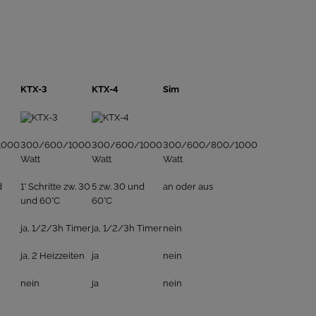
KTX-3
KTX-4
Sim
1000
300/600/1000
300/600/1000
300/600/800/1000
Watt
Watt
Watt
d
1° Schritte zw. 30
5 zw. 30 und
an oder aus
und 60°C
60°C
ja, 1/2/3h Timer
ja, 1/2/3h Timer
nein
ja, 2 Heizzeiten
ja
nein
nein
ja
nein