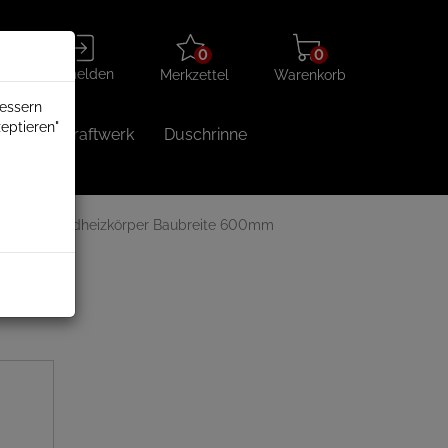
Merkzettel
Warenkorb
Anmelden
0
0
aufklappen
aufklappen
Anmelden
Merkzettel
Warenkorb
bessern
eptieren"
Balkonkraftwerk
Duschrinne
risch
Badheizkörper Baubreite 600mm