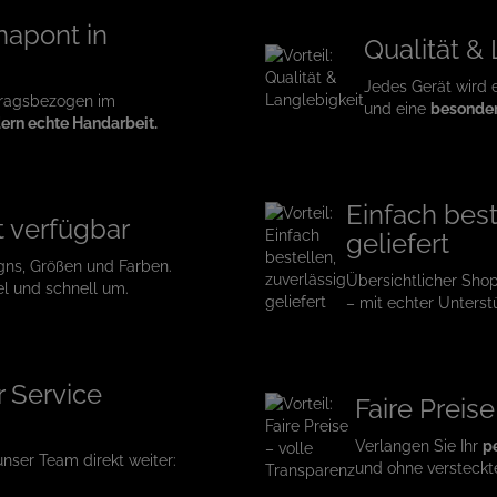
napont in
Qualität &
Jedes Gerät wird 
tragsbezogen im
und eine
besonder
ern echte Handarbeit.
Einfach best
t verfügbar
geliefert
gns, Größen und Farben.
Übersichtlicher Sho
el und schnell um.
– mit echter Unterst
r Service
Faire Preis
Verlangen Sie Ihr
p
 unser Team direkt weiter:
und ohne versteckt