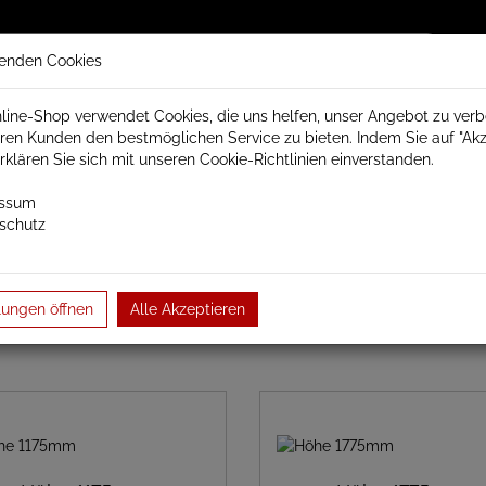
enden Cookies
line-Shop verwendet Cookies, die uns helfen, unser Angebot zu ver
ren Kunden den bestmöglichen Service zu bieten. Indem Sie auf "Akz
trisch Schamotte
Badheizkörper
Heizkörperzubehör
erklären Sie sich mit unseren Cookie-Richtlinien einverstanden.
essum
schutz
Serie Badheizkörper elektrisch
chrom gerade Badheizkörper elekt
ubreite 600mm
lungen öffnen
Alle Akzeptieren