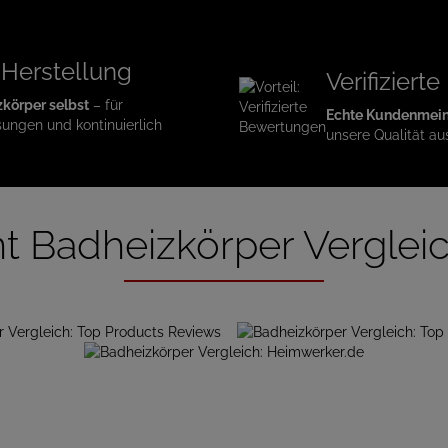
 Herstellung
Verifizier
zkörper selbst
– für
Echte Kundenmei
sungen und kontinuierlich
unsere Qualität au
t Badheizkörper Verglei