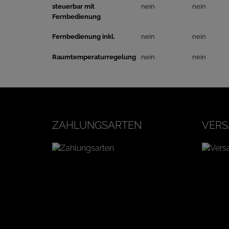
steuerbar mit
nein
nein
Fernbedienung
Fernbedienung inkl.
nein
nein
Raumtemperaturregelung
nein
nein
ZAHLUNGSARTEN
VERS