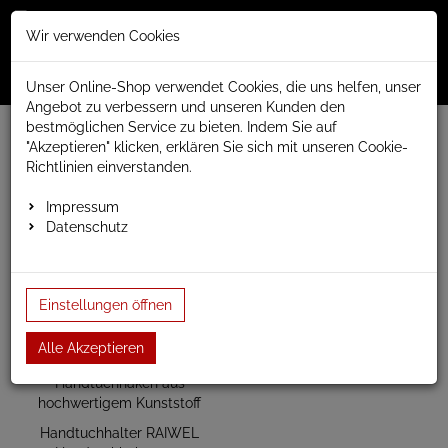
Merkzettel
Warenko
Anmelden
Wir verwenden Cookies
0
0
aufklappen
aufklap
Menü
Unser Online-Shop verwendet Cookies, die uns helfen, unser
Angebot zu verbessern und unseren Kunden den
bestmöglichen Service zu bieten. Indem Sie auf
www.anapont.eu
elektrischer Badheizkörper
"Akzeptieren" klicken, erklären Sie sich mit unseren Cookie-
Tytus, sehr hohe Wärmeabgabe, elektrisch
Richtlinien einverstanden.
Baubreite 440mm
Bauhöhe 1780mm
Impressum
Bauhöhe 1780mm
Datenschutz
Einstellungen öffnen
Alle Akzeptieren
Handtuchhalter RAIWEL