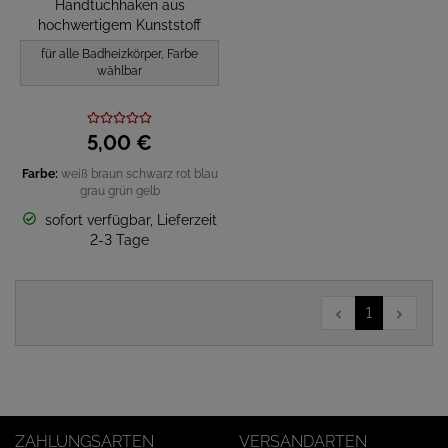
Handtuchhaken aus
hochwertigem Kunststoff
für alle Badheizkörper, Farbe
wählbar
5,
00
€
Farbe:
weiß
braun
schwarz
rot
blau
grau
grün
gelb
sofort verfügbar, Lieferzeit
2-3 Tage
1
ZAHLUNGSARTEN
VERSANDARTEN