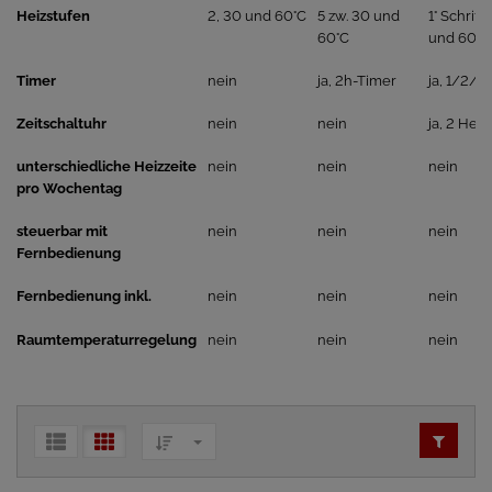
Heizstufen
2, 30 und 60°C
5 zw. 30 und
1° Schritt
60°C
und 60°C
Timer
nein
ja, 2h-Timer
ja, 1/2/3
Zeitschaltuhr
nein
nein
ja, 2 Heiz
unterschiedliche Heizzeite
nein
nein
nein
pro Wochentag
steuerbar mit
nein
nein
nein
Fernbedienung
Fernbedienung inkl.
nein
nein
nein
Raumtemperaturregelung
nein
nein
nein