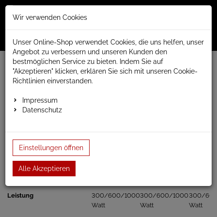
Merkzettel
Warenko
Anmelden
Wir verwenden Cookies
0
0
aufklappen
aufklap
Menü
Unser Online-Shop verwendet Cookies, die uns helfen, unser
Angebot zu verbessern und unseren Kunden den
bestmöglichen Service zu bieten. Indem Sie auf
www.anapont.eu
elektrischer Badheizkörper
"Akzeptieren" klicken, erklären Sie sich mit unseren Cookie-
Iron Handtuchheizkörper elektrisch
Baubreite 400mm
Richtlinien einverstanden.
Bauhöhe 1120mm
Impressum
Bauhöhe 1120mm
Datenschutz
Heizpatrone / Heizstab für Badheizkörper
Einstellungen öffnen
KTX-1
KTX-2
KTX-3
Alle Akzeptieren
Leistung
300/600/1000
300/600/1000
300/60
Watt
Watt
Watt