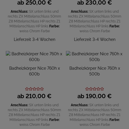
ab
250,
00
€
ab
230,
00
€
Anschluss:
SX unten links und
Anschluss:
SX unten links und
rechts
ZX Mittelanschluss 50mm
rechts
ZX Mittelanschluss 50mm
Z8 Mittelanschluss HP rechts
Z1
Z8 Mittelanschluss HP rechts
Z1
Mittelanschluss HP links
Farbe:
Mittelanschluss HP links
Farbe:
weiss
Chrom
Farbe
weiss
Chrom
Farbe
Lieferzeit 3-4 Wochen
Lieferzeit 3-4 Wochen
Badheizkörper Nice 760h x
Badheizkörper Nice 760h x
600b
500b
ab
210,
00
€
ab
190,
00
€
Anschluss:
SX unten links und
Anschluss:
SX unten links und
rechts
ZX Mittelanschluss 50mm
rechts
ZX Mittelanschluss 50mm
Z8 Mittelanschluss HP rechts
Z1
Z8 Mittelanschluss HP rechts
Z1
Mittelanschluss HP links
Farbe:
Mittelanschluss HP links
Farbe:
weiss
Chrom
Farbe
weiss
Chrom
Farbe