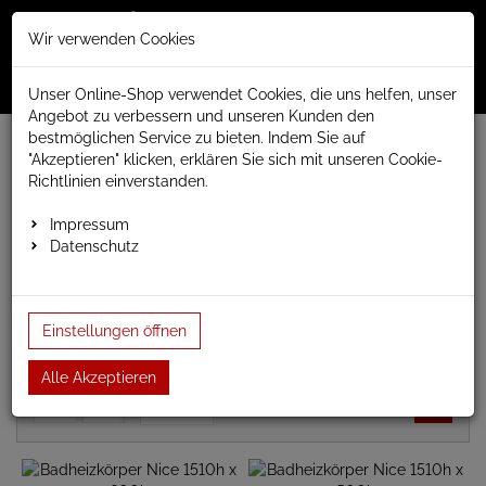
Merkzettel
Warenko
Anmelden
Wir verwenden Cookies
0
0
aufklappen
aufklap
Menü
Unser Online-Shop verwendet Cookies, die uns helfen, unser
Angebot zu verbessern und unseren Kunden den
bestmöglichen Service zu bieten. Indem Sie auf
www.anapont.eu
Badheizkörper
Design Badheizkörper
"Akzeptieren" klicken, erklären Sie sich mit unseren Cookie-
Nice
Richtlinien einverstanden.
Nice
Impressum
Datenschutz
Design Badheizkörper Bone.
Baubreiten 500 und 660mm
Bauhöhen 760/1260 und 1510mm
Einstellungen öffnen
Alle Akzeptieren