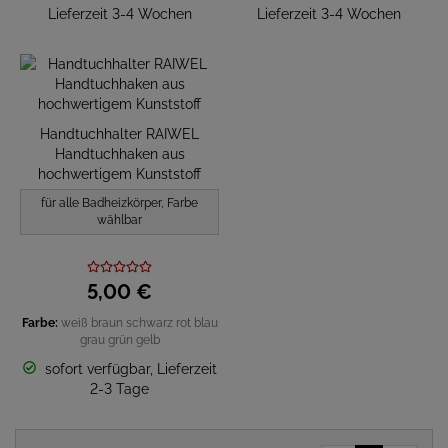
Lieferzeit 3-4 Wochen
Lieferzeit 3-4 Wochen
Handtuchhalter RAIWEL
Handtuchhaken aus
hochwertigem Kunststoff
für alle Badheizkörper, Farbe
wählbar
5,
00
€
Farbe:
weiß
braun
schwarz
rot
blau
grau
grün
gelb
sofort verfügbar, Lieferzeit
2-3 Tage