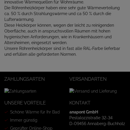
innovative Wärmequellen für Wohnräume.
Die Röhrenheizkörper haben eine sehr gute Wärmeverteilung
ca. 50 % durch Strahlungswärme und ca 50 % durch die
Lufterwärmung.
Diese Heizkörper können, wegen der leicht zu reinigenden
Oberfläche, auch in anspruchsvollen Räumen mit hohen
hygienischen Anforderungen, wie in Krankenhäusern und
Altersheimen, eingesetzt werden.
Unsere Röhrenheizkörper sind in fast alle RAL-Farbe lieferbar
und erfüllen alle geforderten Normen.
ZAHLUNGSARTEN
VERSANDARTEN
UNSERE VORTEILE
KONTAKT
Schöne Wärme für Ihr Bad
anapont GmbH
Pestalozzistraße 32-34
Immer günstig
D-09456 Annaberg-Buchholz
Geprüfter Online-Shop