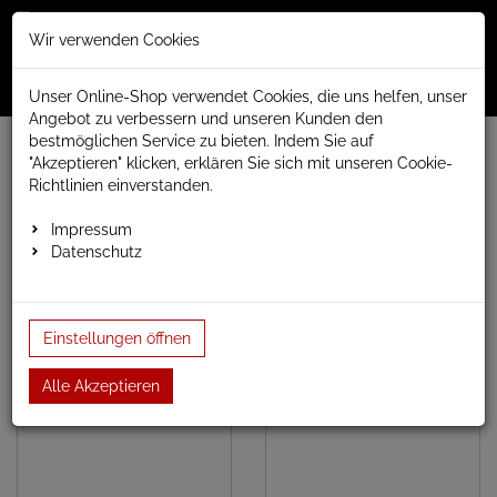
Merkzettel
Warenko
Anmelden
Wir verwenden Cookies
0
0
aufklappen
aufklap
Menü
Unser Online-Shop verwendet Cookies, die uns helfen, unser
Angebot zu verbessern und unseren Kunden den
bestmöglichen Service zu bieten. Indem Sie auf
www.anapont.eu
Badheizkörper
"Akzeptieren" klicken, erklären Sie sich mit unseren Cookie-
Paneel- und Röhrenheizkörper
Röhrenheizkörper
Richtlinien einverstanden.
Röhrenheizkörper
Impressum
Datenschutz
Einstellungen öffnen
Delfin
Tune
Alle Akzeptieren