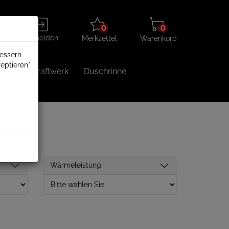
Merkzettel
Warenkorb
Anmelden
0
0
aufklappen
aufklappen
Anmelden
Merkzettel
Warenkorb
bessern
eptieren"
Balkonkraftwerk
Duschrinne
Wärmeleistung