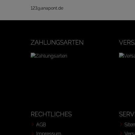
123@anapont.de
ZAHLUNGSARTEN
VERS
RECHTLICHES
SERV
AGB
Site
Impressum
Vers