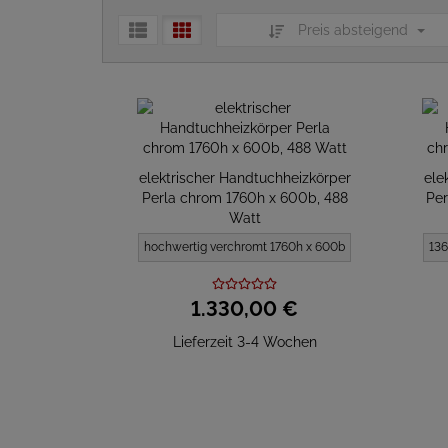
Preis absteigend
elektrischer Handtuchheizkörper
ele
Perla chrom 1760h x 600b, 488
Per
Watt
hochwertig verchromt 1760h x 600b
136
1.330,
00
€
Lieferzeit 3-4 Wochen