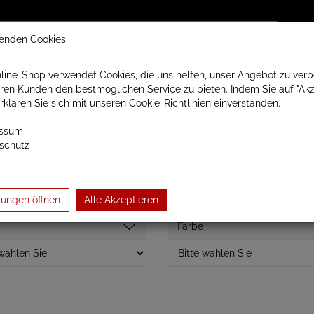
enden Cookies
line-Shop verwendet Cookies, die uns helfen, unser Angebot zu ver
ren Kunden den bestmöglichen Service zu bieten. Indem Sie auf "Akz
trisch Schamotte
Badheizkörper
Heizkörperzubehör
erklären Sie sich mit unseren Cookie-Richtlinien einverstanden.
essum
schutz
Perla elektrisch
lungen öffnen
Alle Akzeptieren
Farbe