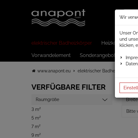
Wir verw
Unser On
und unse
elektrischer Badheizkörper
Heizkörper elek
klicken, 
Vorwandelement
Sonderangebote
Impr
Daten
www.anapont.eu
elektrischer Badheizkörper
VERFÜGBARE FILTER
Einstel
Raumgröße
Breite
3 m²
5 m²
7 m²
9 m²