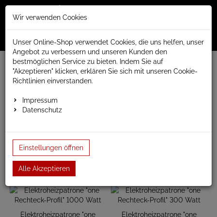
Merkzettel
Warenko
Anmelden
Wir verwenden Cookies
0
0
aufklappen
aufklap
Menü
Unser Online-Shop verwendet Cookies, die uns helfen, unser
Angebot zu verbessern und unseren Kunden den
bestmöglichen Service zu bieten. Indem Sie auf
www.anapont.eu
Heizkörperzubehör
"Akzeptieren" klicken, erklären Sie sich mit unseren Cookie-
Elektro Heizpatronen
ONE
ONE Rechteckprofil
Richtlinien einverstanden.
ONE Rechteckprofil
Impressum
Datenschutz
Profil "Rechteck" 30 x 40
Einstellungen öffnen
Alle Akzeptieren
Elektroheizpatrone "one
Elektroheizpatrone "one