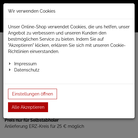
Merkzettel
Warenko
Anmelden
Wir verwenden Cookies
0
0
aufklappen
aufklap
Menü
Unser Online-Shop verwendet Cookies, die uns helfen, unser
Angebot zu verbessern und unseren Kunden den
bestmöglichen Service zu bieten. Indem Sie auf
www.anapont.eu
Balkonkraftwerk
"Akzeptieren" klicken, erklären Sie sich mit unseren Cookie-
Richtlinien einverstanden.
Balkonkraftwerk
Impressum
Datenschutz
Balkonkraftwerk Premiumset
bestehend aus:
2 Stk. Solarmodul Jolywood
JW-HD108N 410W bifaciale
Einstellungen öffnen
Glas Glas Module Full Black
1 Stk. Micro Wechselrichter
AP EasyPower APSystem
Alle Akzeptieren
EZ1-M 800/600W mit WIFI
Preis nur für Selbstabholer
Anlieferung ERZ-Kreis für 25 € möglich