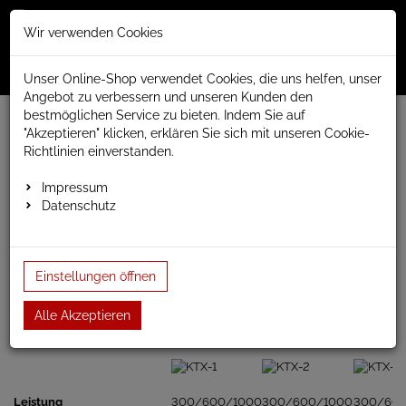
Merkzettel
Warenko
Anmelden
Wir verwenden Cookies
0
0
aufklappen
aufklap
Menü
Unser Online-Shop verwendet Cookies, die uns helfen, unser
Angebot zu verbessern und unseren Kunden den
bestmöglichen Service zu bieten. Indem Sie auf
www.anapont.eu
elektrischer Badheizkörper
"Akzeptieren" klicken, erklären Sie sich mit unseren Cookie-
Diamond elektrisch
Baubreite 500mm
Richtlinien einverstanden.
Baubreite 500mm
Impressum
Datenschutz
Elektrobadheizkörper Diamond, alle Farben möglich,
Baubreite 500mm, Bauhöhe. 880/1120/1360 und 1600mm
Einstellungen öffnen
Heizpatrone / Heizstab für Badheizkörper
Alle Akzeptieren
KTX-1
KTX-2
KTX-3
Leistung
300/600/1000
300/600/1000
300/60