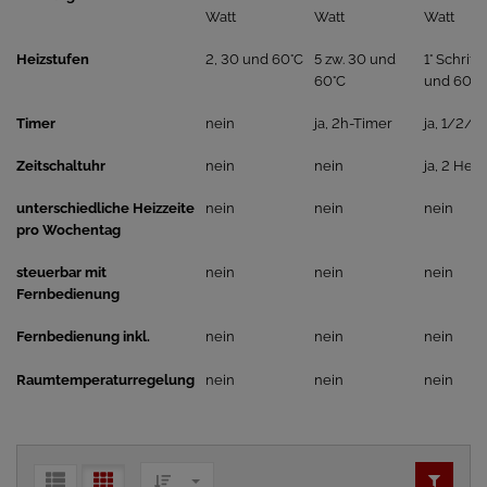
Watt
Watt
Watt
Heizstufen
2, 30 und 60°C
5 zw. 30 und
1° Schritt
60°C
und 60°C
Timer
nein
ja, 2h-Timer
ja, 1/2/3
Zeitschaltuhr
nein
nein
ja, 2 Heiz
unterschiedliche Heizzeite
nein
nein
nein
pro Wochentag
steuerbar mit
nein
nein
nein
Fernbedienung
Fernbedienung inkl.
nein
nein
nein
Raumtemperaturregelung
nein
nein
nein