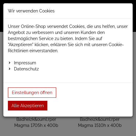
Merkzettel
Warenko
Anmelden
Wir verwenden Cookies
0
0
aufklappen
aufklap
Menü
Unser Online-Shop verwendet Cookies, die uns helfen, unser
Angebot zu verbessern und unseren Kunden den
bestmöglichen Service zu bieten. Indem Sie auf
www.anapont.eu
Badheizkörper
Design Badheizkörper
"Akzeptieren" klicken, erklären Sie sich mit unseren Cookie-
MAGMA d
Baubreite 400mm
Richtlinien einverstanden.
Baubreite 400mm
Impressum
Datenschutz
Einstellungen öffnen
Alle Akzeptieren
Badheizk&ouml;rper
Badheizk&ouml;rper
Magma 1705h x 400b
Magma 1510h x 400b