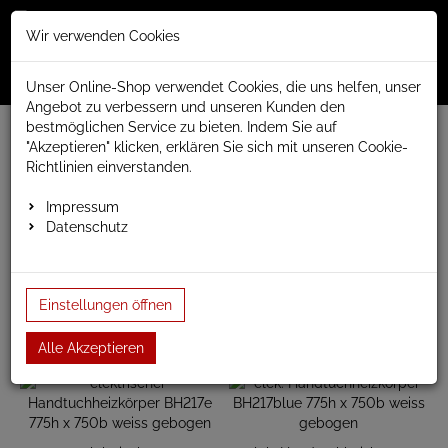
Merkzettel
Warenko
Anmelden
Wir verwenden Cookies
0
0
aufklappen
aufklap
Menü
Unser Online-Shop verwendet Cookies, die uns helfen, unser
Angebot zu verbessern und unseren Kunden den
bestmöglichen Service zu bieten. Indem Sie auf
www.anapont.eu
elektrischer Badheizkörper
"Akzeptieren" klicken, erklären Sie sich mit unseren Cookie-
Serie Badheizkörper elektrisch
Richtlinien einverstanden.
weiss gebogen Badheizkörper elektrisch
Badheizkörper Baubreite 750mm
Höhe 775mm
Impressum
Datenschutz
Höhe 775mm
Einstellungen öffnen
Alle Akzeptieren