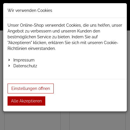
Merkzettel
Warenko
Anmelden
Wir verwenden Cookies
0
0
aufklappen
aufklap
Menü
Unser Online-Shop verwendet Cookies, die uns helfen, unser
Angebot zu verbessern und unseren Kunden den
bestmöglichen Service zu bieten. Indem Sie auf
www.anapont.eu
elektrischer Badheizkörper
"Akzeptieren" klicken, erklären Sie sich mit unseren Cookie-
MAGMA Handtuchheizkörper elektrisch
Baubreite 600mm
Richtlinien einverstanden.
Baubreite 600mm
Impressum
Datenschutz
Einstellungen öffnen
Bauhöhe 730mm
Bauhöhe 925mm
Alle Akzeptieren