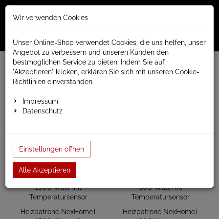
Merkzettel
Warenko
Anmelden
Wir verwenden Cookies
0
0
aufklappen
aufklap
Menü
Unser Online-Shop verwendet Cookies, die uns helfen, unser
Angebot zu verbessern und unseren Kunden den
bestmöglichen Service zu bieten. Indem Sie auf
www.anapont.eu
Heizkörperzubehör
"Akzeptieren" klicken, erklären Sie sich mit unseren Cookie-
Elektro Heizpatronen
Smart Home Heizpatrone
Richtlinien einverstanden.
Nex - HOME Heizpatrone
Impressum
Nex - HOME Heizpatrone
Datenschutz
Einstellungen öffnen
Alle Akzeptieren
Heizpatrone NexHomeT
Heizpatrone NexHomeT