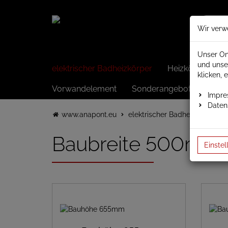
Wir verw
Unser On
und unse
elektrischer Badheizkörper
Heizkörper elek
klicken, 
Vorwandelement
Sonderangebote
Impr
Daten
www.anapont.eu
elektrischer Badheizkörper
Baubreite 500mm
Einstel