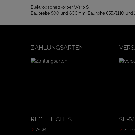
Elektrobadheizkörper Warp S,
Baubreite 500 und 600mm, Bauhöhe 655/1110 und
ZAHLUNGSARTEN
VERS
RECHTLICHES
SERV
AGB
Site