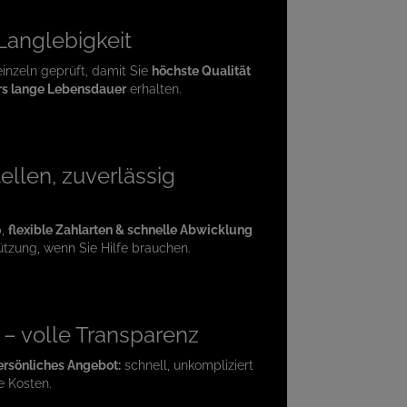
 Langlebigkeit
einzeln geprüft, damit Sie
höchste Qualität
s lange Lebensdauer
erhalten.
ellen, zuverlässig
p,
flexible Zahlarten & schnelle Abwicklung
ützung, wenn Sie Hilfe brauchen.
e – volle Transparenz
ersönliches Angebot:
schnell, unkompliziert
e Kosten.