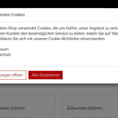
enden Cookies
line-Shop verwendet Cookies, die uns helfen, unser Angebot zu ver
ren Kunden den bestmöglichen Service zu bieten. Indem Sie auf "Akz
trisch Schamotte
Badheizkörper
Heizkörperzubehör
erklären Sie sich mit unseren Cookie-Richtlinien einverstanden.
essum
schutz
Warp S Badheizkörper elektrisch
Baubreite 500mm
lungen öffnen
Alle Akzeptieren