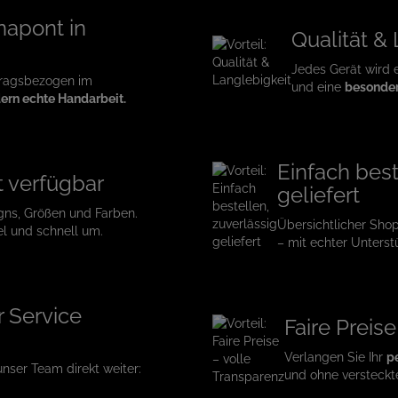
napont in
Qualität &
Jedes Gerät wird 
tragsbezogen im
und eine
besonder
ern echte Handarbeit.
Einfach best
t verfügbar
geliefert
gns, Größen und Farben.
Übersichtlicher Sho
el und schnell um.
– mit echter Unterst
r Service
Faire Preis
Verlangen Sie Ihr
p
 unser Team direkt weiter:
und ohne versteckt