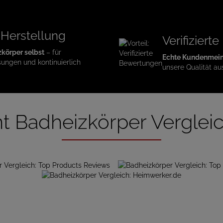
 Herstellung
Verifizier
zkörper selbst
– für
Echte Kundenmei
sungen und kontinuierlich
unsere Qualität au
t Badheizkörper Verglei