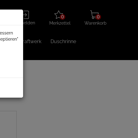
Merkzettel
Warenkorb
Anmelden
0
0
aufklappen
aufklappen
Anmelden
Merkzettel
Warenkorb
bessern
eptieren"
Balkonkraftwerk
Duschrinne