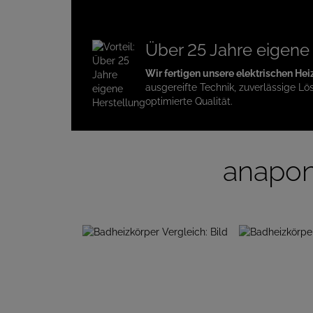
Über 25 Jahre eigene
Wir fertigen unsere elektrischen Hei
ausgereifte Technik, zuverlässige Lö
optimierte Qualität.
anapon