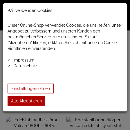
Merkzettel
Warenko
Anmelden
Wir verwenden Cookies
0
0
aufklappen
aufklap
Menü
Unser Online-Shop verwendet Cookies, die uns helfen, unser
Angebot zu verbessern und unseren Kunden den
bestmöglichen Service zu bieten. Indem Sie auf
www.anapont.eu
Badheizkörper
Design Badheizkörper
"Akzeptieren" klicken, erklären Sie sich mit unseren Cookie-
Edelstahl
Vulcan
Richtlinien einverstanden.
Vulcan
Impressum
Datenschutz
Edelstahlbadheizkörper Vulcan,
Baubreite: 600mm, Bauhöhe: 800/000/1200 und 800mm
Einstellungen öffnen
Alle Akzeptieren