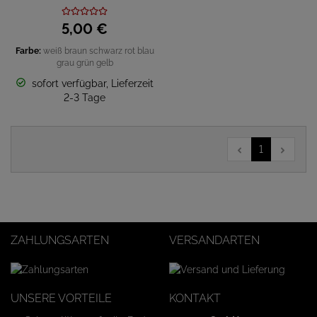
5,
00
€
Farbe:
weiß
braun
schwarz
rot
blau
grau
grün
gelb
sofort verfügbar, Lieferzeit
2-3 Tage
1
ZAHLUNGSARTEN
VERSANDARTEN
UNSERE VORTEILE
KONTAKT