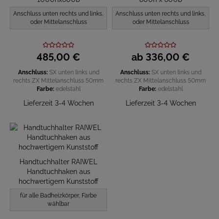
Anschluss unten rechts und links,
Anschluss unten rechts und links,
oder Mittelanschluss
oder Mittelanschluss
485,
00
€
ab
336,
00
€
Anschluss:
SX unten links und
Anschluss:
SX unten links und
rechts
ZX Mittelanschluss 50mm
rechts
ZX Mittelanschluss 50mm
Farbe:
edelstahl
Farbe:
edelstahl
Lieferzeit 3-4 Wochen
Lieferzeit 3-4 Wochen
Handtuchhalter RAIWEL
Handtuchhaken aus
hochwertigem Kunststoff
für alle Badheizkörper, Farbe
wählbar