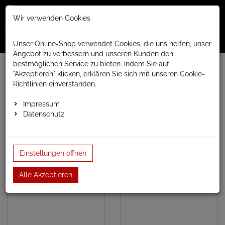
Merkzettel
Warenko
Anmelden
Wir verwenden Cookies
0
0
aufklappen
aufklap
Menü
Unser Online-Shop verwendet Cookies, die uns helfen, unser
Angebot zu verbessern und unseren Kunden den
bestmöglichen Service zu bieten. Indem Sie auf
www.anapont.eu
elektrischer Badheizkörper
"Akzeptieren" klicken, erklären Sie sich mit unseren Cookie-
Warp T Badheizkörper elektrisch
Baubreite 600mm
Richtlinien einverstanden.
Baubreite 600mm
Impressum
Datenschutz
Einstellungen öffnen
Bauhöhe 655mm
Bauhöhe 1110mm
Alle Akzeptieren