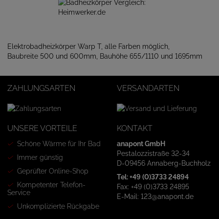
Elektrobadheizkörper Warp T, alle Farben möglich,
Baubreite 500 und 600mm, Bauhöhe 655/1110 und 1695mm
ZAHLUNGSARTEN
VERSANDARTEN
UNSERE VORTEILE
KONTAKT
Schöne Wärme für Ihr Bad
anapont GmbH
Pestalozzistraße 32-34
Immer günstig
D-09456 Annaberg-Buchholz
Geprüfter Online-Shop
Tel: +49 (0)3733 24894
Kompetenter Telefon-
Fax: +49 (0)3733 24895
Service
E-Mail: 123@anapont.de
Unkomplizierte Rückgabe