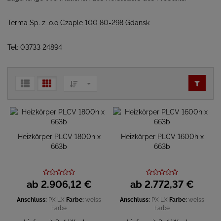
Terma Sp. z .o.o Czaple 100 80-298 Gdansk
Tel: 03733 24894
Heizkörper PLCV 1800h x
Heizkörper PLCV 1600h x
663b
663b
ab
2.906,
12
€
ab
2.772,
37
€
Anschluss:
PX
LX
Farbe:
weiss
Anschluss:
PX
LX
Farbe:
weiss
Farbe
Farbe