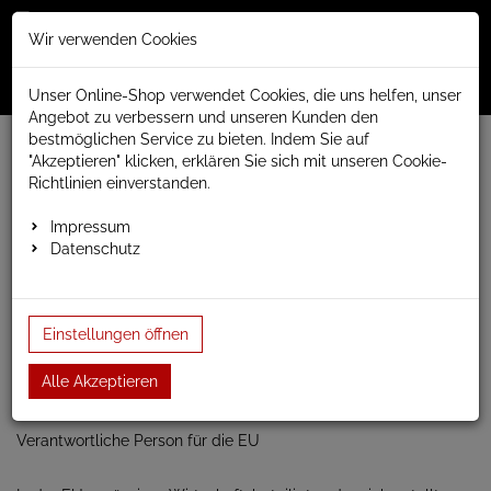
Merkzettel
Warenko
Anmelden
Wir verwenden Cookies
0
0
aufklappen
aufklap
Menü
Unser Online-Shop verwendet Cookies, die uns helfen, unser
Angebot zu verbessern und unseren Kunden den
bestmöglichen Service zu bieten. Indem Sie auf
www.anapont.eu
Badheizkörper
"Akzeptieren" klicken, erklären Sie sich mit unseren Cookie-
Paneel- und Röhrenheizkörper
Röhrenheizkörper
PLC
Richtlinien einverstanden.
PLC
Impressum
Datenschutz
Neuartiger "geflochtener" Heizkörper PLC
Bauhöhen: 263/463/1580/1600/1780 und 1800mm
Baubreiten: 263/463/663 und 1600mm
Einstellungen öffnen
Alle Akzeptieren
Verantwortliche Person für die EU