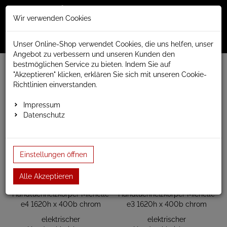
Merkzettel
Warenko
Anmelden
Wir verwenden Cookies
0
0
aufklappen
aufklap
Menü
Unser Online-Shop verwendet Cookies, die uns helfen, unser
Angebot zu verbessern und unseren Kunden den
bestmöglichen Service zu bieten. Indem Sie auf
www.anapont.eu
elektrischer Badheizkörper
"Akzeptieren" klicken, erklären Sie sich mit unseren Cookie-
Michelle Handtuchheizkörper elektrisch
Richtlinien einverstanden.
Baubreite 400mm
Bauhöhe 1620mm
Impressum
Bauhöhe 1620mm
Datenschutz
Einstellungen öffnen
Alle Akzeptieren
elektrischer
elektrischer