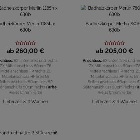
adheizkörper Merlin 1185h x
Badheizkörper Merlin 780h
630b
630b
ab
260,
00
€
ab
205,
00
€
chluss:
SX unten links und rechts
Anschluss:
SX unten links und re
ZX Mittelanschluss 50mm
Z8
ZX Mittelanschluss 50mm
Z
Mittelanschluss HP rechts
Z1
Mittelanschluss HP rechts
Z1
Mittelanschluss HP links
58
Mittelanschluss HP links
58
Seitenanschluss 50cm links
5P
Seitenanschluss 50cm links
5
tenanschluss 50cm rechts
Farbe:
Seitenanschluss 50cm rechts
Fa
weiss
Chrom
Farbe
weiss
Chrom
Farbe
Lieferzeit 3-4 Wochen
Lieferzeit 3-4 Wochen