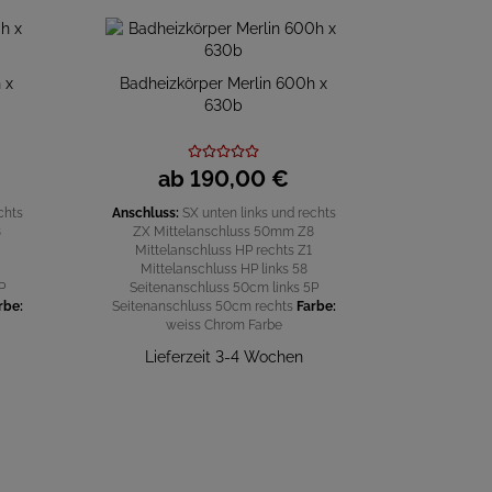
 x
Badheizkörper Merlin 600h x
630b
ab
190,
00
€
chts
Anschluss:
SX unten links und rechts
8
ZX Mittelanschluss 50mm
Z8
Mittelanschluss HP rechts
Z1
Mittelanschluss HP links
58
P
Seitenanschluss 50cm links
5P
rbe:
Seitenanschluss 50cm rechts
Farbe:
weiss
Chrom
Farbe
Lieferzeit 3-4 Wochen