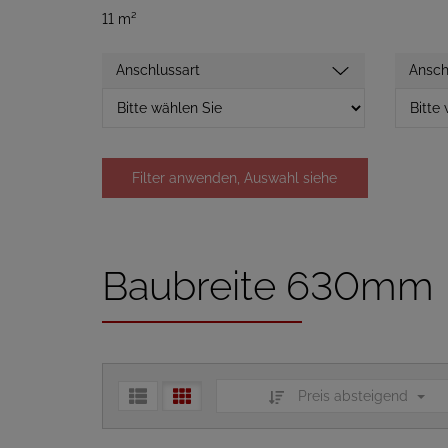
11 m²
Anschlussart
Ansch
Filter anwenden, Auswahl siehe
unten
Baubreite 630mm
Preis absteigend