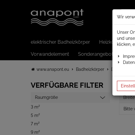
Wir verw
Unser On
und unse
elektrischer Badheizkörper
Heizkörper elek
klicken, 
Vorwandelement
Sonderangebote
Impr
Daten
www.anapont.eu
Badheizkörper
Design Badh
VERFÜGBARE FILTER
Einstel
Raumgröße
Breite
3 m²
5 m²
7 m²
9 m²