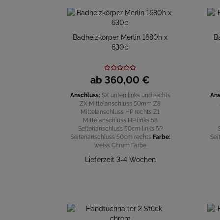
Badheizkörper Merlin 1680h x
B
630b
ab
360,
00
€
Anschluss:
SX unten links und rechts
Ans
ZX Mittelanschluss 50mm
Z8
Mittelanschluss HP rechts
Z1
Mittelanschluss HP links
58
Seitenanschluss 50cm links
5P
Seitenanschluss 50cm rechts
Farbe:
Sei
weiss
Chrom
Farbe
Lieferzeit 3-4 Wochen