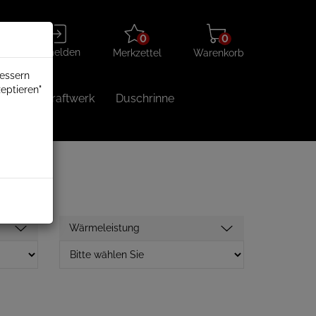
Merkzettel
Warenkorb
Anmelden
0
0
aufklappen
aufklappen
Anmelden
Merkzettel
Warenkorb
bessern
eptieren"
Balkonkraftwerk
Duschrinne
Wärmeleistung