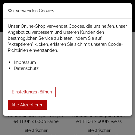
Merkzettel
Warenko
Anmelden
Wir verwenden Cookies
0
0
aufklappen
aufklap
Menü
Unser Online-Shop verwendet Cookies, die uns helfen, unser
Angebot zu verbessern und unseren Kunden den
bestmöglichen Service zu bieten. Indem Sie auf
www.anapont.eu
elektrischer Badheizkörper
"Akzeptieren" klicken, erklären Sie sich mit unseren Cookie-
Warp T Badheizkörper elektrisch
Baubreite 600mm
Richtlinien einverstanden.
Bauhöhe 1110mm
Impressum
Bauhöhe 1110mm
Datenschutz
Einstellungen öffnen
Alle Akzeptieren
elektrischer
elektrischer