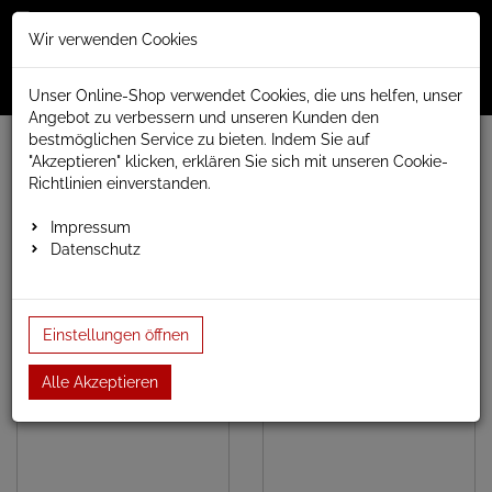
Merkzettel
Warenko
Anmelden
Wir verwenden Cookies
0
0
aufklappen
aufklap
Menü
Unser Online-Shop verwendet Cookies, die uns helfen, unser
Angebot zu verbessern und unseren Kunden den
bestmöglichen Service zu bieten. Indem Sie auf
www.anapont.eu
elektrischer Badheizkörper
"Akzeptieren" klicken, erklären Sie sich mit unseren Cookie-
Serie Badheizkörper elektrisch
Richtlinien einverstanden.
weiss gerade Badheizkörper elektrisch
Badheizkörper Baubreite 500mm
Impressum
Datenschutz
Badheizkörper Baubreite 500mm
Einstellungen öffnen
Alle Akzeptieren
Höhe 775mm
Höhe 1175mm