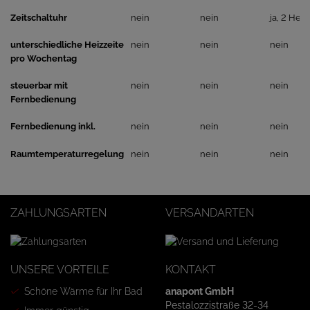
Zeitschaltuhr
nein
nein
ja, 2 Heiz
unterschiedliche Heizzeite
nein
nein
nein
pro Wochentag
steuerbar mit
nein
nein
nein
Fernbedienung
Fernbedienung inkl.
nein
nein
nein
Raumtemperaturregelung
nein
nein
nein
ZAHLUNGSARTEN
VERSANDARTEN
UNSERE VORTEILE
KONTAKT
Schöne Wärme für Ihr Bad
anapont GmbH
Pestalozzistraße 32-34