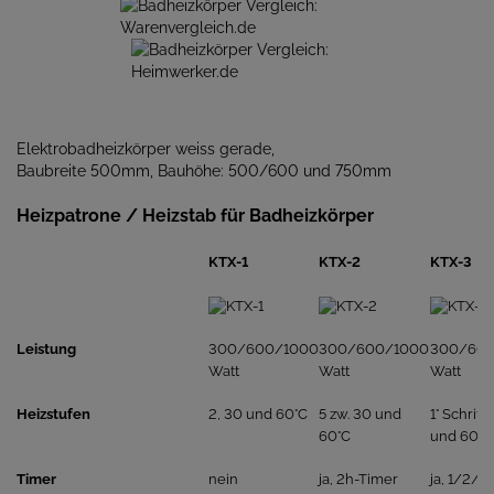
Elektrobadheizkörper weiss gerade,
Baubreite 500mm, Bauhöhe: 500/600 und 750mm
Heizpatrone / Heizstab für Badheizkörper
KTX-1
KTX-2
KTX-3
Leistung
300/600/1000
300/600/1000
300/60
Watt
Watt
Watt
Heizstufen
2, 30 und 60°C
5 zw. 30 und
1° Schritt
60°C
und 60°C
Timer
nein
ja, 2h-Timer
ja, 1/2/3