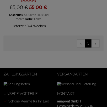
85,
00
€
55,
00
€
Anschluss:
SX unten links und
rechts
Farbe:
Farbe
Lieferzeit 3-4 Wochen
1
ZAHLUNGSARTEN
VERSANDARTEN
UNSERE VORTEILE
KONTAKT
Schöne Wärme für Ihr Bad
anapont GmbH
Pestalozzistraße 32-34