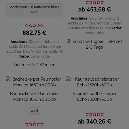
Sonderpreis ZX Mittelanschluss,
ab
453,
68
€
weiß
Anschluss:
SX unten links und
rechts
ZX Mittelanschluss 50mm
Z1 Mittelanschluss HP links
Farbe:
882,
75
€
weiss
Farbe
sofort verfügbar, Lieferzeit
Anschluss:
SX unten links und
rechts
ZX Mittelanschluss 50mm
2-3 Tage
YL 50mm links
YP 50mm rechts
P2
Farbe:
weiss
Farbe
Lieferzeit 3-4 Wochen
Badheizkörper Raumteiler
Raumteilbadheizkörper
Monaco 1660h x 200b
Echo 1560hx600b
weiß
ab
340,
26
€