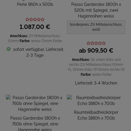
Perle 960h x 500b
Passo Garderobe 1800h x
520b mit Spiegel, zwei
Hagenreihen weiss
Sonderpreis: ZX Mittelanschluss,
1.087,
00
€
weiß
Anschluss:
ZX Mittelanschluss
50mm
Farbe:
weiss
Chrom
Farbe
sofort verfügbar, Lieferzeit
ab
909,
50
€
2-3 Tage
Anschluss:
SX unten links und
rechts
ZX Mittelanschluss 50mm
YL 50mm links
YP 50mm rechts
P2
Farbe:
weiss
Farbe
Lieferzeit 3-4 Wochen
Raumteilbadheizkörper
Passo Garderobe 1800h x
Echo 1880h x 700b
760b ohne Spiegel, eine
Hagenreihe weiss