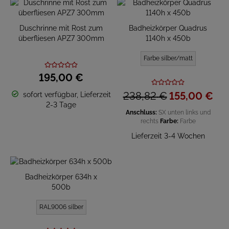
Duschrinne mit Rost zum
Badheizkörper Quadrus
überfliesen APZ7 300mm
1140h x 450b
Farbe silber/matt
195,
00
€
238,
82
€
155,
00
€
sofort verfügbar, Lieferzeit
2-3 Tage
Anschluss:
SX unten links und
rechts
Farbe:
Farbe
Lieferzeit 3-4 Wochen
Badheizkörper 634h x
500b
RAL9006 silber