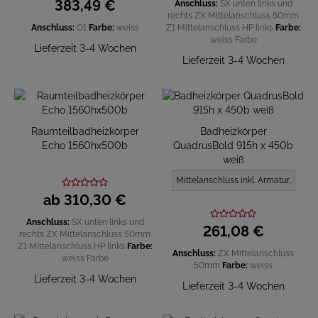
383,
49
€
Anschluss:
SX unten links und
rechts
ZX Mittelanschluss 50mm
Anschluss:
O1
Farbe:
weiss
Z1 Mittelanschluss HP links
Farbe:
weiss
Farbe
Lieferzeit 3-4 Wochen
Lieferzeit 3-4 Wochen
Raumteilbadheizkörper
Badheizkörper
Echo 1560hx500b
QuadrusBold 915h x 450b
weiß
Mittelanschluss inkl. Armatur,
ab
310,
30
€
Anschluss:
SX unten links und
261,
08
€
rechts
ZX Mittelanschluss 50mm
Z1 Mittelanschluss HP links
Farbe:
Anschluss:
ZX Mittelanschluss
weiss
Farbe
50mm
Farbe:
weiss
Lieferzeit 3-4 Wochen
Lieferzeit 3-4 Wochen