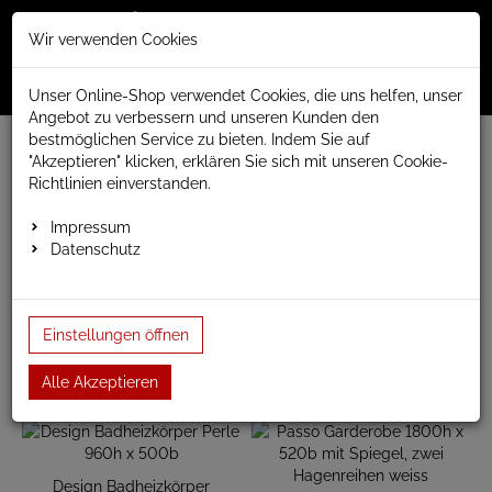
Merkzettel
Warenko
Anmelden
Wir verwenden Cookies
0
0
aufklappen
aufklap
Menü
Unser Online-Shop verwendet Cookies, die uns helfen, unser
Angebot zu verbessern und unseren Kunden den
bestmöglichen Service zu bieten. Indem Sie auf
www.anapont.eu
Sonderangebote
Badheizkörper
"Akzeptieren" klicken, erklären Sie sich mit unseren Cookie-
verschiedene Typen Badheizkörper
Richtlinien einverstanden.
verschiedene Typen Badheizkörper
Impressum
Datenschutz
Sonderangebot für Badheizkörper
Einstellungen öffnen
Alle Akzeptieren
Design Badheizkörper