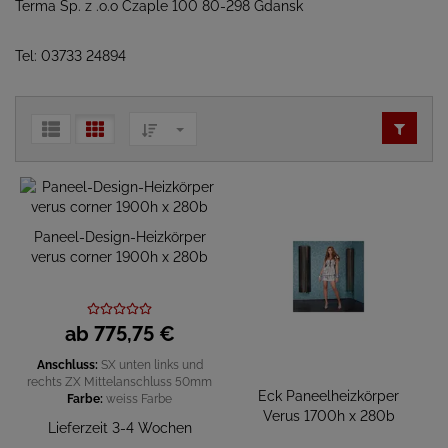
Terma Sp. z .o.o Czaple 100 80-298 Gdansk
Tel: 03733 24894
Paneel-Design-Heizkörper
verus corner 1900h x 280b
ab
775,
75
€
Anschluss:
SX unten links und
rechts
ZX Mittelanschluss 50mm
Eck Paneelheizkörper
Farbe:
weiss
Farbe
Verus 1700h x 280b
Lieferzeit 3-4 Wochen