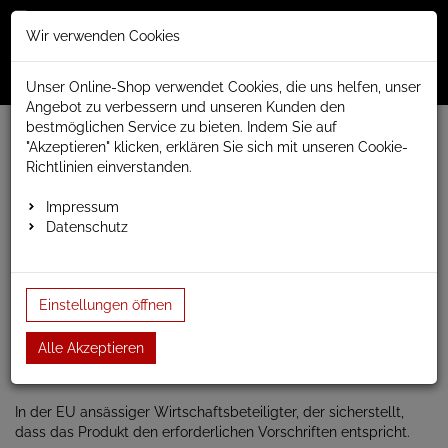
Merkzettel
Warenko
Anmelden
Wir verwenden Cookies
0
0
aufklappen
aufklap
Menü
Unser Online-Shop verwendet Cookies, die uns helfen, unser
Angebot zu verbessern und unseren Kunden den
bestmöglichen Service zu bieten. Indem Sie auf
www.anapont.eu
Badheizkörper
"Akzeptieren" klicken, erklären Sie sich mit unseren Cookie-
Paneel- und Röhrenheizkörper
Paneelheizkörper
Verus
Richtlinien einverstanden.
Verus
Impressum
Datenschutz
Rundheizkörper Verus
Einstellungen öffnen
Alle Akzeptieren
Verantwortliche Person für die EU
In der EU ansässiger Wirtschaftsbeteiligter, der sicherstellt,
dass das Produkt den erforderlichen Vorschriften entspricht.