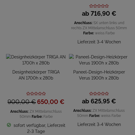
ab
716,
90
€
Anschluss:
SX unten links und
rechts
ZX Mittelanschluss 50mm
Farbe:
weiss
Farbe
Lieferzeit 3-4 Wochen
Designheizkörper TRIGA
Paneel-Design-Heizkörper
AN 1700h x 280b
Verus 1900h x 280b
ab
625,
95
€
900,
00
€
650,
00
€
Anschluss:
ZX Mittelanschluss
Anschluss:
ZX Mittelanschluss
50mm
Farbe:
weiss
Farbe
50mm
Farbe:
Farbe
Lieferzeit 3-4 Wochen
sofort verfügbar, Lieferzeit
2-3 Tage