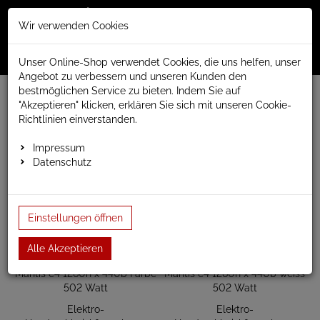
Merkzettel
Warenko
Anmelden
Wir verwenden Cookies
0
0
aufklappen
aufklap
Menü
Unser Online-Shop verwendet Cookies, die uns helfen, unser
Angebot zu verbessern und unseren Kunden den
bestmöglichen Service zu bieten. Indem Sie auf
www.anapont.eu
elektrischer Badheizkörper
"Akzeptieren" klicken, erklären Sie sich mit unseren Cookie-
Mantis elektrisch
Baubreite 440mm
Bauhöhe 1260mm
Richtlinien einverstanden.
Bauhöhe 1260mm
Impressum
Datenschutz
Einstellungen öffnen
Alle Akzeptieren
Elektro-
Elektro-