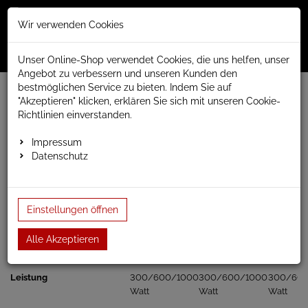
Merkzettel
Warenko
Anmelden
Wir verwenden Cookies
0
0
aufklappen
aufklap
Menü
Unser Online-Shop verwendet Cookies, die uns helfen, unser
Angebot zu verbessern und unseren Kunden den
bestmöglichen Service zu bieten. Indem Sie auf
www.anapont.eu
elektrischer Badheizkörper
"Akzeptieren" klicken, erklären Sie sich mit unseren Cookie-
MAGMA Handtuchheizkörper elektrisch
Baubreite 500mm
Richtlinien einverstanden.
Bauhöhe 1510mm
Impressum
Bauhöhe 1510mm
Datenschutz
Heizpatrone / Heizstab für Badheizkörper
/>
Einstellungen öffnen
KTX-1
KTX-2
KTX-3
Alle Akzeptieren
Leistung
300/600/1000
300/600/1000
300/60
Watt
Watt
Watt