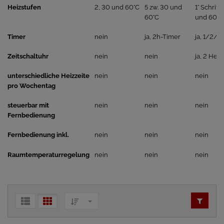
Heizstufen
2, 30 und 60°C
5 zw. 30 und
1° Schritt
60°C
und 60°C
Timer
nein
ja, 2h-Timer
ja, 1/2/3
Zeitschaltuhr
nein
nein
ja, 2 Heiz
unterschiedliche Heizzeite
nein
nein
nein
pro Wochentag
steuerbar mit
nein
nein
nein
Fernbedienung
Fernbedienung inkl.
nein
nein
nein
Raumtemperaturregelung
nein
nein
nein