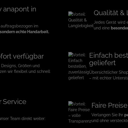
 anapont in
Qualität &
Jedes Gerät wird 
 auftragsbezogen im
und eine
besonder
sondern echte Handarbeit.
Einfach best
fort verfügbar
geliefert
e Designs, Größen und
en wir flexibel und schnell
Übersichtlicher Sho
– mit echter Unterst
r Service
Faire Preis
Verlangen Sie Ihr
p
 unser Team direkt weiter:
und ohne versteckt