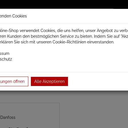
enden Cookies
line-Shop verwendet Cookies, die uns helfen, unser Angebot zu ver
ren Kunden den bestmöglichen Service zu bieten. Indem Sie auf "Akz
trisch Schamotte
Badheizkörper
Heizkörperzubehör
erklären Sie sich mit unseren Cookie-Richtlinien einverstanden.
essum
schutz
peranschlüsse und Ventile
Thermostat
lungen öffnen
Alle Akzeptieren