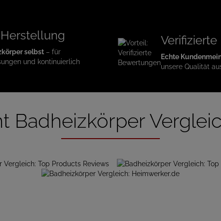
 Herstellung
Verifizier
zkörper selbst
– für
Echte Kundenmei
sungen und kontinuierlich
unsere Qualität au
t Badheizkörper Verglei