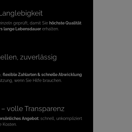
 Langlebigkeit
einzeln geprüft, damit Sie
höchste Qualität
s lange Lebensdauer
erhalten.
ellen, zuverlässig
p,
flexible Zahlarten & schnelle Abwicklung
ützung, wenn Sie Hilfe brauchen.
e – volle Transparenz
ersönliches Angebot:
schnell, unkompliziert
e Kosten.