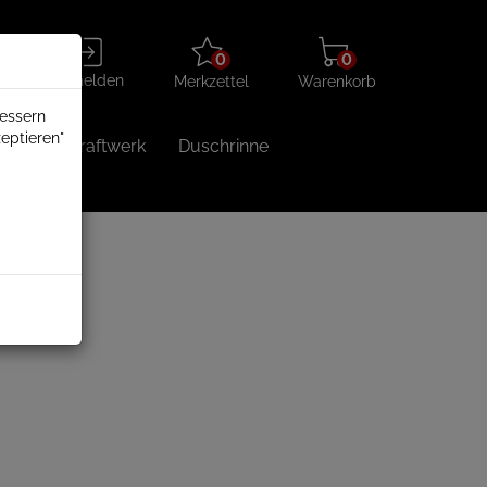
Merkzettel
Warenkorb
Anmelden
0
0
aufklappen
aufklappen
Anmelden
Merkzettel
Warenkorb
bessern
eptieren"
Balkonkraftwerk
Duschrinne