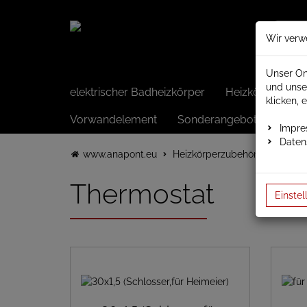
Wir verw
Unser On
und unse
elektrischer Badheizkörper
Heizkörper elek
klicken, 
Vorwandelement
Sonderangebote
Impr
Daten
www.anapont.eu
Heizkörperzubehör
Heizkör
Thermostat
Einstel