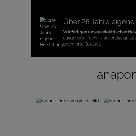
Über 25 Jahre eigene
Wir fertigen unsere elektrischen Hei
ausgereifte Technik, zuverlässige Lö
optimierte Qualität.
anapon