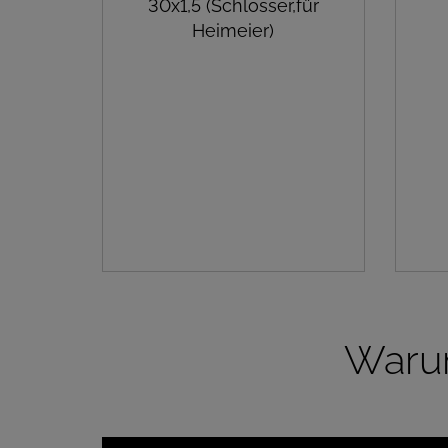
30x1,5 (Schlosser,für
Heimeier)
Warum