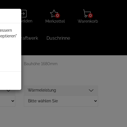
Merkzettel
Warenkorb
Anmelden
0
0
aufklappen
aufklappen
Anmelden
Merkzettel
Warenkorb
bessern
eptieren"
Balkonkraftwerk
Duschrinne
ite 630mm
Bauhöhe 1680mm
Wärmeleistung