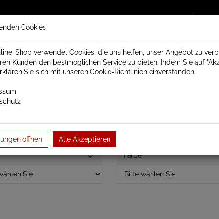
enden Cookies
line-Shop verwendet Cookies, die uns helfen, unser Angebot zu ver
ren Kunden den bestmöglichen Service zu bieten. Indem Sie auf "Akz
trisch Schamotte
Badheizkörper
Heizkörperzubehör
erklären Sie sich mit unseren Cookie-Richtlinien einverstanden.
essum
schutz
Marlin elektrisch Premium Badheizkörper
Badheizkörper Baubre
lungen öffnen
Alle Akzeptieren
Farbe