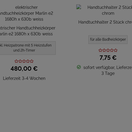
Handtuchhalter 2 Stück ch
ktrischer Handtuchheizkörper
rlin e2 1680h x 630b weiss
für alle Badheizkörper
kl. Heizpatrone mit 5 Heizstufen
und 2h-Timer
7,
75
€
480,
00
€
sofort verfügbar, Lieferzei
3 Tage
Lieferzeit 3-4 Wochen