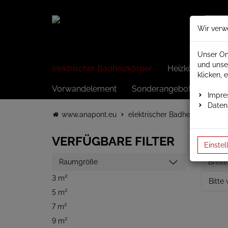
Wir verw
Unser On
und unse
elektrischer Badheizkörper
Heizkörper elek
klicken, 
Vorwandelement
Sonderangebote
Impr
Daten
www.anapont.eu
elektrischer Badheizkörper
VERFÜGBARE FILTER
Einstel
Raumgröße
Breite
3 m²
5 m²
7 m²
9 m²