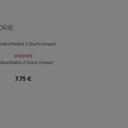
ORIE
dtuchhalter 2 Stück schwarz
7,
75
€