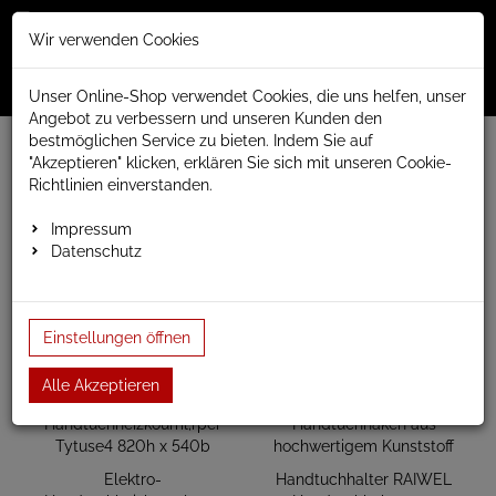
Merkzettel
Warenko
Anmelden
Wir verwenden Cookies
0
0
aufklappen
aufklap
Menü
Unser Online-Shop verwendet Cookies, die uns helfen, unser
Angebot zu verbessern und unseren Kunden den
bestmöglichen Service zu bieten. Indem Sie auf
www.anapont.eu
elektrischer Badheizkörper
"Akzeptieren" klicken, erklären Sie sich mit unseren Cookie-
Tytus, sehr hohe Wärmeabgabe, elektrisch
Richtlinien einverstanden.
Baubreite 540mm
Bauhöhe 820mm
Impressum
Bauhöhe 820mm
Datenschutz
Einstellungen öffnen
Alle Akzeptieren
Elektro-
Handtuchhalter RAIWEL