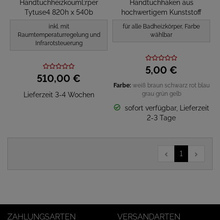
Handtuchheizkouml;rper
Handtuchhaken aus
Tytuse4 820h x 540b
hochwertigem Kunststoff
inkl. mit
für alle Badheizkörper, Farbe
Raumtemperaturregelung und
wählbar
Infrarotsteuerung
5,
00
€
510,
00
€
Farbe:
weiß
braun
schwarz
rot
blau
grau
grün
gelb
Lieferzeit 3-4 Wochen
sofort verfügbar, Lieferzeit
2-3 Tage
1
ZAHLUNGSARTEN
VERSANDARTEN