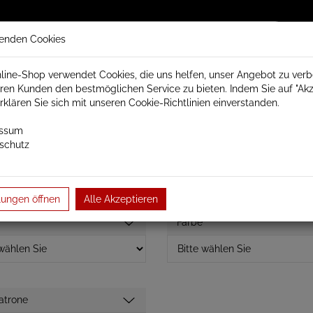
enden Cookies
line-Shop verwendet Cookies, die uns helfen, unser Angebot zu ver
ren Kunden den bestmöglichen Service zu bieten. Indem Sie auf "Akz
trisch Schamotte
Badheizkörper
Heizkörperzubehör
erklären Sie sich mit unseren Cookie-Richtlinien einverstanden.
essum
schutz
Marlin elektrisch Premium Badheizkörper
Badheizkörper Baubre
lungen öffnen
Alle Akzeptieren
Farbe
atrone