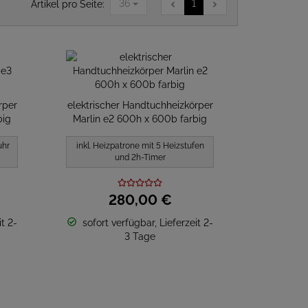
36
1
Artikel pro Seite:
rper
elektrischer Handtuchheizkörper
big
Marlin e2 600h x 600b farbig
uhr
inkl. Heizpatrone mit 5 Heizstufen
und 2h-Timer
280,
00
€
t 2-
sofort verfügbar, Lieferzeit 2-
3 Tage