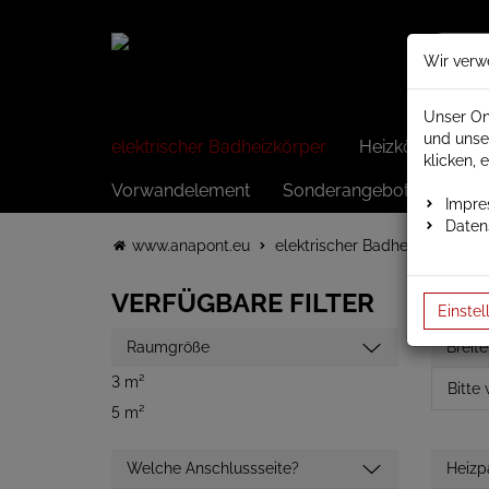
Wir verw
Unser On
und unse
elektrischer Badheizkörper
Heizkörper elek
klicken, 
Vorwandelement
Sonderangebote
Impr
Daten
www.anapont.eu
elektrischer Badheizkörper
VERFÜGBARE FILTER
Einstel
Raumgröße
Breite
3 m²
5 m²
Welche Anschlussseite?
Heizp