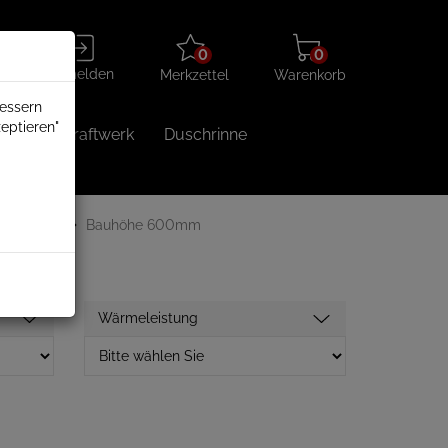
Merkzettel
Warenkorb
Anmelden
0
0
aufklappen
aufklappen
Anmelden
Merkzettel
Warenkorb
bessern
eptieren"
Balkonkraftwerk
Duschrinne
ite 600mm
Bauhöhe 600mm
Wärmeleistung