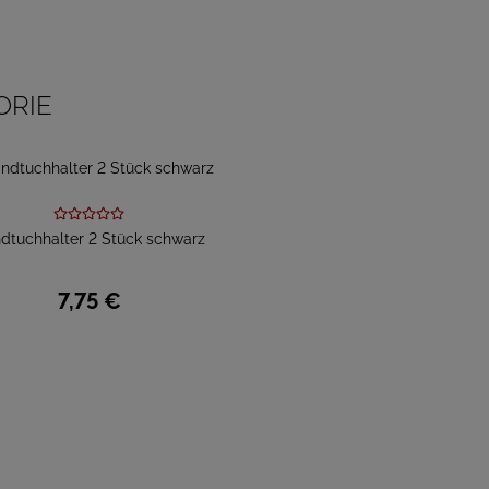
ORIE
dtuchhalter 2 Stück schwarz
7,
75
€