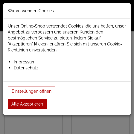
Merkzettel
Warenko
Anmelden
Wir verwenden Cookies
0
0
aufklappen
aufklap
Menü
Unser Online-Shop verwendet Cookies, die uns helfen, unser
Angebot zu verbessern und unseren Kunden den
bestmöglichen Service zu bieten. Indem Sie auf
www.anapont.eu
elektrischer Badheizkörper
"Akzeptieren" klicken, erklären Sie sich mit unseren Cookie-
Quadrus Bold elektrisch
Baubreite 450mm
Richtlinien einverstanden.
Baubreite 450mm
Impressum
Datenschutz
Einstellungen öffnen
Bauhöhe 870mm
Bauhöhe 1185mm
Alle Akzeptieren