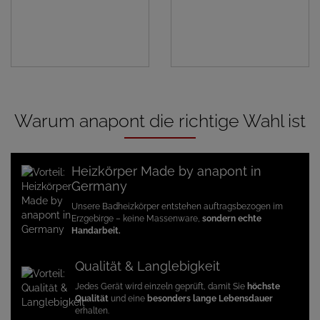
Warum anapont die richtige Wahl ist
Heizkörper Made by anapont in
Germany
Unsere Badheizkörper entstehen auftragsbezogen im
Erzgebirge – keine Massenware,
sondern echte
Handarbeit.
Qualität & Langlebigkeit
Jedes Gerät wird einzeln geprüft, damit Sie
höchste
Qualität
und eine
besonders lange Lebensdauer
erhalten.