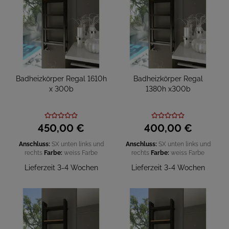
Badheizkörper Regal 1610h
Badheizkörper Regal
x 300b
1380h x300b
450,
00
€
400,
00
€
Anschluss:
SX unten links und
Anschluss:
SX unten links und
rechts
Farbe:
weiss
Farbe
rechts
Farbe:
weiss
Farbe
Lieferzeit 3-4 Wochen
Lieferzeit 3-4 Wochen