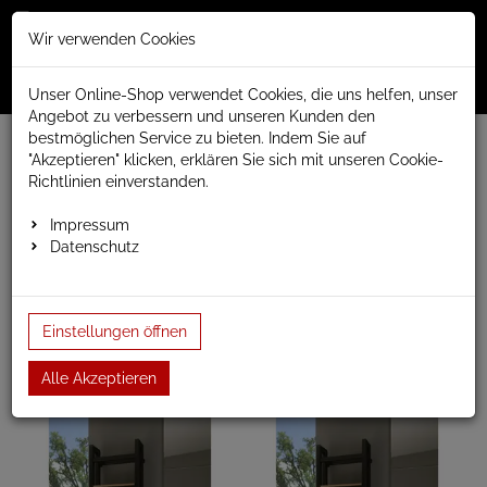
Merkzettel
Warenko
Anmelden
Wir verwenden Cookies
0
0
aufklappen
aufklap
Menü
Unser Online-Shop verwendet Cookies, die uns helfen, unser
Angebot zu verbessern und unseren Kunden den
bestmöglichen Service zu bieten. Indem Sie auf
www.anapont.eu
Badheizkörper
Design Badheizkörper
"Akzeptieren" klicken, erklären Sie sich mit unseren Cookie-
Regal
Baubreite 300mm
Richtlinien einverstanden.
Baubreite 300mm
Impressum
Datenschutz
4 verschiedene Bauhöhen
Einstellungen öffnen
Alle Akzeptieren