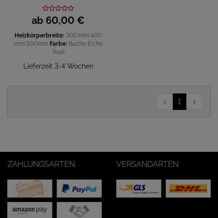
ab
60,
00
€
Heizkörperbreite:
300 mm
400
mm
500mm
Farbe:
Buche
Eiche
Teak
Lieferzeit 3-4 Wochen
1
ZAHLUNGSARTEN
VERSANDARTEN