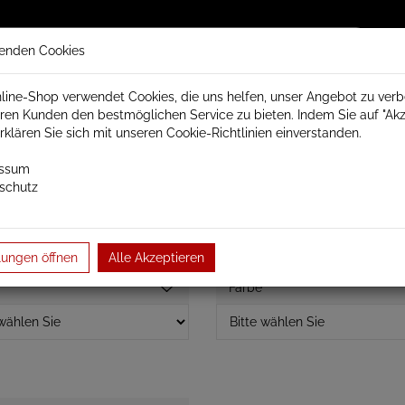
enden Cookies
line-Shop verwendet Cookies, die uns helfen, unser Angebot zu ver
ren Kunden den bestmöglichen Service zu bieten. Indem Sie auf "Akz
trisch Schamotte
Badheizkörper
Heizkörperzubehör
erklären Sie sich mit unseren Cookie-Richtlinien einverstanden.
essum
schutz
Serie Badheizkörper elektrisch
chrom gebogen Badheizkörper ele
lungen öffnen
Alle Akzeptieren
Farbe