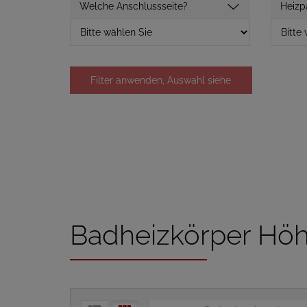
Welche Anschlussseite?
Heizp
Filter anwenden, Auswahl siehe
unten
Badheizkörper Hö