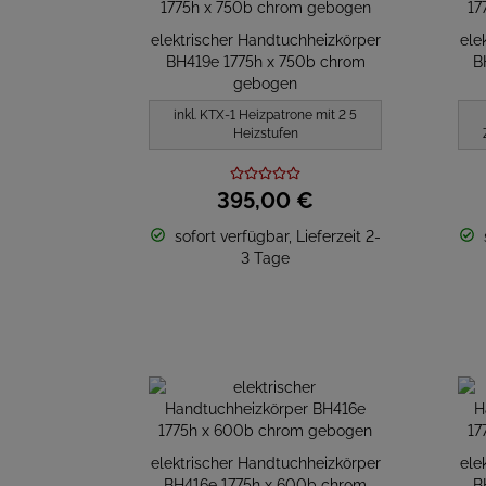
elektrischer Handtuchheizkörper
ele
BH419e 1775h x 750b chrom
B
gebogen
inkl. KTX-1 Heizpatrone mit 2 5
Heizstufen
395,
00
€
sofort verfügbar, Lieferzeit 2-
3 Tage
elektrischer Handtuchheizkörper
ele
BH416e 1775h x 600b chrom
B