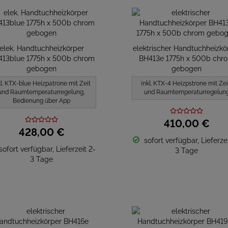
elek. Handtuchheizkörper
elektrischer Handtuchheizkö
13blue 1775h x 500b chrom
BH413e 1775h x 500b chr
gebogen
gebogen
kl. KTX-blue Heizpatrone mit Zeit
inkl. KTX-4 Heizpstrone mit Zei
und Raumtemperaturregelung,
und Raumtemperaturregelun
Bedienung über App
410,
00
€
428,
00
€
sofort verfügbar, Lieferzei
sofort verfügbar, Lieferzeit 2-
3 Tage
3 Tage