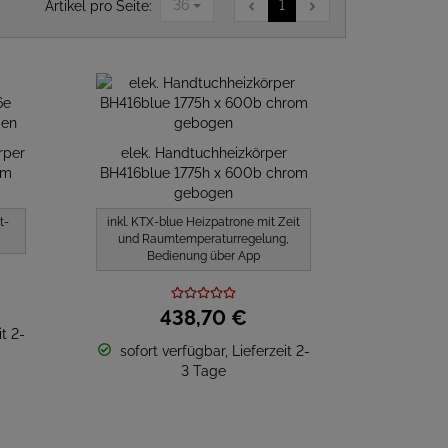
36
1
Artikel pro Seite:
rper
elek. Handtuchheizkörper
om
BH416blue 1775h x 600b chrom
gebogen
t-
inkl. KTX-blue Heizpatrone mit Zeit
und Raumtemperaturregelung,
Bedienung über App
438,
70
€
t 2-
sofort verfügbar, Lieferzeit 2-
3 Tage