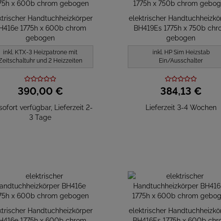
ktrischer Handtuchheizkörper
elektrischer Handtuchheizkö
H416e 1775h x 600b chrom
BH419Es 1775h x 750b chr
gebogen
gebogen
inkl. KTX-3 Heizpatrone mit
inkl. HP Sim Heizstab
Zeitschaltuhr und 2 Heizzeiten
Ein/Ausschalter
390,
00
€
384,
13
€
sofort verfügbar, Lieferzeit 2-
Lieferzeit 3-4 Wochen
3 Tage
ktrischer Handtuchheizkörper
elektrischer Handtuchheizkö
H416e 1775h x 600b chrom
BH416Es 1775h x 600b ch