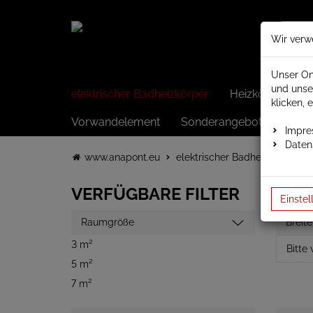
Wir verw
Unser On
und unse
elektrischer Badheizkörper
Heizkörper elek
klicken, 
Vorwandelement
Sonderangebote
Impr
Daten
www.anapont.eu
elektrischer Badheizkörper
VERFÜGBARE FILTER
Einstel
Raumgröße
Breite
3 m²
5 m²
7 m²