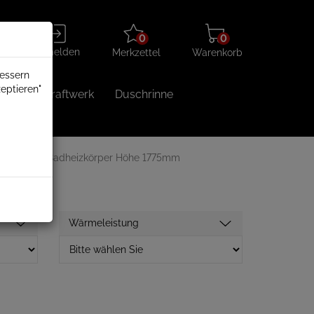
Merkzettel
Warenkorb
Anmelden
0
0
aufklappen
aufklappen
Anmelden
Merkzettel
Warenkorb
bessern
eptieren"
Balkonkraftwerk
Duschrinne
ktrisch
Badheizkörper Höhe 1775mm
Wärmeleistung