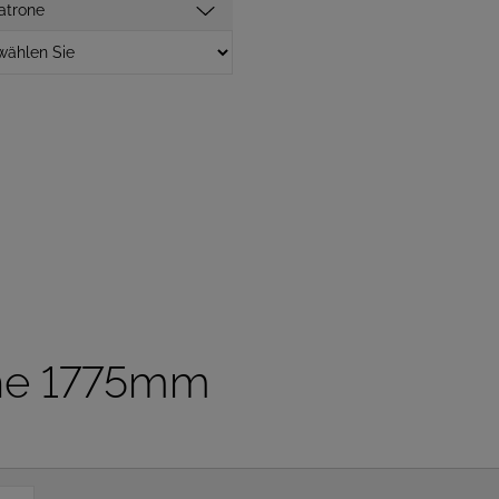
atrone
he 1775mm