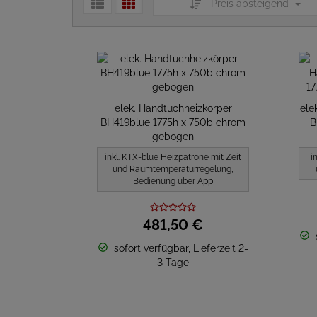
Preis absteigend
elek. Handtuchheizkörper
ele
BH419blue 1775h x 750b chrom
B
gebogen
inkl. KTX-blue Heizpatrone mit Zeit
i
und Raumtemperaturregelung,
Bedienung über App
481,
50
€
sofort verfügbar, Lieferzeit 2-
3 Tage