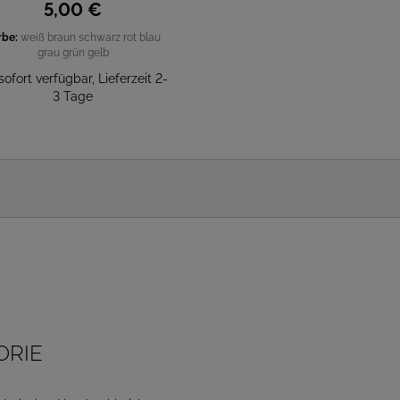
5,
00
€
rbe:
weiß
braun
schwarz
rot
blau
grau
grün
gelb
sofort verfügbar, Lieferzeit 2-
3 Tage
ORIE