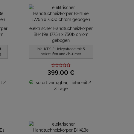
rper
elektrischer Handtuchheizkörper
om
BH419e 1775h x 750b chrom
gebogen
t-
inkl. KTX-2 Heizpatrone mit 5
g
heizstufen und 2h-Timer
399,
00
€
t 2-
sofort verfügbar, Lieferzeit 2-
3 Tage