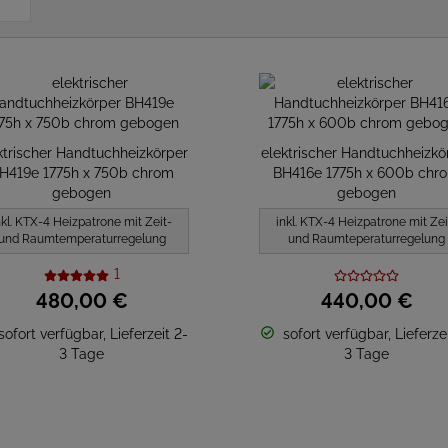
ktrischer Handtuchheizkörper
elektrischer Handtuchheizkö
H419e 1775h x 750b chrom
BH416e 1775h x 600b chr
gebogen
gebogen
nkl. KTX-4 Heizpatrone mit Zeit-
inkl. KTX-4 Heizpatrone mit Zei
und Raumtemperaturregelung
und Raumteperaturregelung
1
480,
00
€
440,
00
€
sofort verfügbar, Lieferzeit 2-
sofort verfügbar, Lieferzei
3 Tage
3 Tage