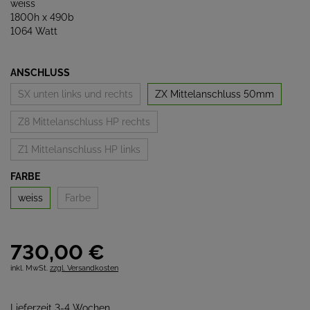
weiss
1800h x 490b
1064 Watt
ANSCHLUSS
SX unten links und rechts
ZX Mittelanschluss 50mm
Z8 Mittelanschluss HP rechts
Z1 Mittelanschluss HP links
FARBE
weiss
Farbe
730,
00
€
inkl. MwSt.
zzgl. Versandkosten
Lieferzeit 3-4 Wochen