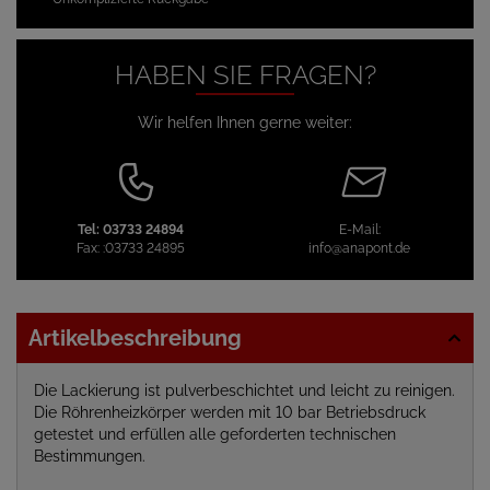
HABEN SIE FRAGEN?
Wir helfen Ihnen gerne weiter:
Tel:
03733 24894
E-Mail:
Fax:
:03733 24895
info@anapont.de
Artikelbeschreibung
Die Lackierung ist pulverbeschichtet und leicht zu reinigen.
Die Röhrenheizkörper werden mit 10 bar Betriebsdruck
getestet und erfüllen alle geforderten technischen
Bestimmungen.