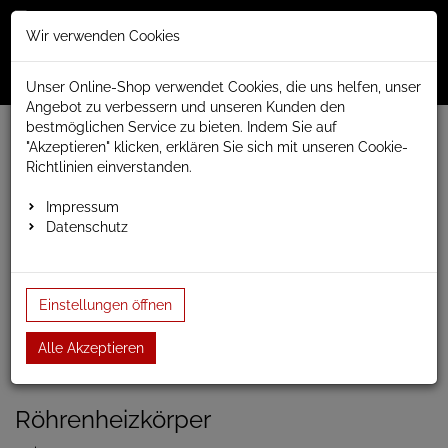
Merkzettel
Warenko
Anmelden
Wir verwenden Cookies
0
0
aufklappen
aufklap
Menü
Unser Online-Shop verwendet Cookies, die uns helfen, unser
Angebot zu verbessern und unseren Kunden den
bestmöglichen Service zu bieten. Indem Sie auf
Weiter einkaufen
www.anapont.eu
Badheizkörper
"Akzeptieren" klicken, erklären Sie sich mit unseren Cookie-
Paneel- und Röhrenheizkörper
Röhrenheizkörper
Tune
Richtlinien einverstanden.
Tune vertikal
Tune einlagig
Röhrenheizkörper vertikal, 1 Reihe 1800h x 490b
Impressum
Datenschutz
Röhrenheizkörper vertikal, 1
Reihe 1800h x 490b
Einstellungen öffnen
Alle Akzeptieren
Einloggen und Bewertung schreiben
Artikel-Nummer:
TUNEVWS2;13
Röhrenheizkörper